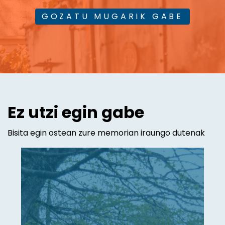
GOZATU MUGARIK GABE
Ez utzi egin gabe
Bisita egin ostean zure memorian iraungo dutenak