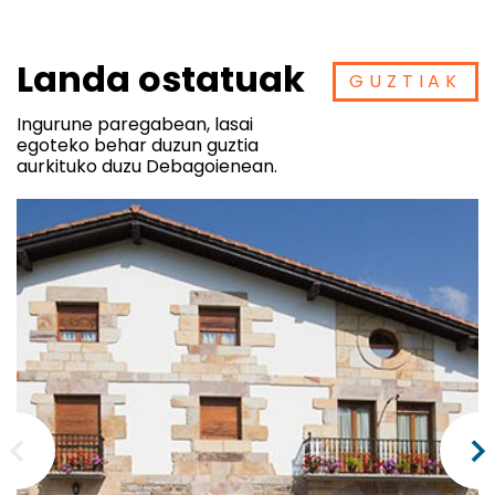
Landa ostatuak
GUZTIAK
Ingurune paregabean, lasai
egoteko behar duzun guztia
aurkituko duzu Debagoienean.