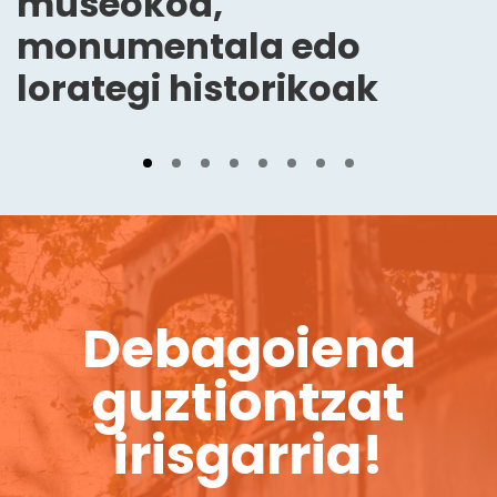
museokoa,
monumentala edo
lorategi historikoak
Debagoiena
guztiontzat
irisgarria!