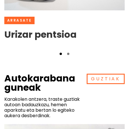
ARRASATE
Urizar pentsioa
Autokarabana
GUZTIAK
guneak
Karakolen antzera, traste guztiak
autoan badauzkazu, hemen
aparkatu eta bertan lo egiteko
aukera desberdinak.