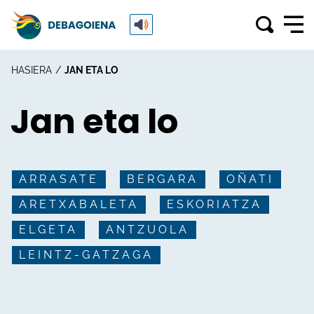
HASIERA
JAN ETA LO
Jan eta lo
ARRASATE
BERGARA
OÑATI
ARETXABALETA
ESKORIATZA
ELGETA
ANTZUOLA
LEINTZ-GATZAGA