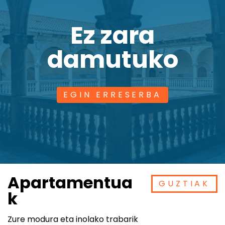
Ez zara
damutuko
EGIN ERRESERBA
Apartamentua
GUZTIAK
k
Zure modura eta inolako trabarik