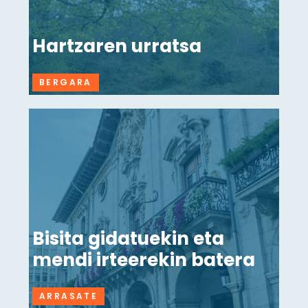
Hartzaren urratsa
BERGARA
Bisita gidatuekin eta
mendi irteerekin batera
ARRASATE