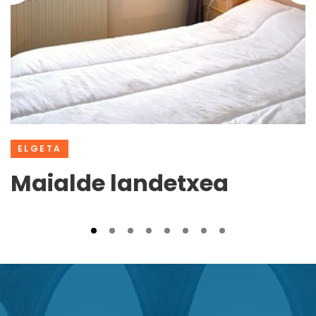
ELGETA
Maialde landetxea