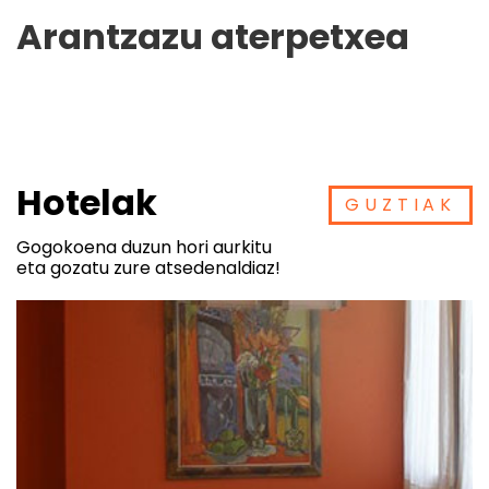
Arantzazu aterpetxea
Hotelak
GUZTIAK
Gogokoena duzun hori aurkitu
eta gozatu zure atsedenaldiaz!