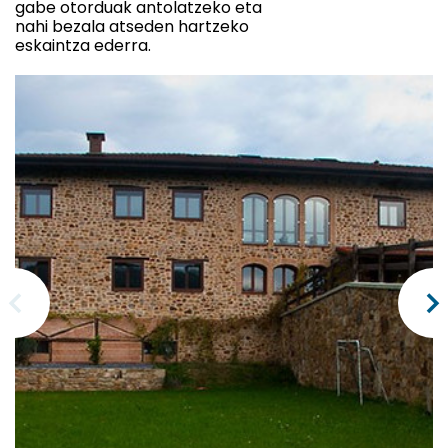
gabe otorduak antolatzeko eta
nahi bezala atseden hartzeko
eskaintza ederra.