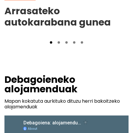
Arrasateko
autokarabana gunea
Debagoieneko
alojamenduak
Mapan kokatuta aurkituko dituzu herri bakoitzeko
alojamenduak