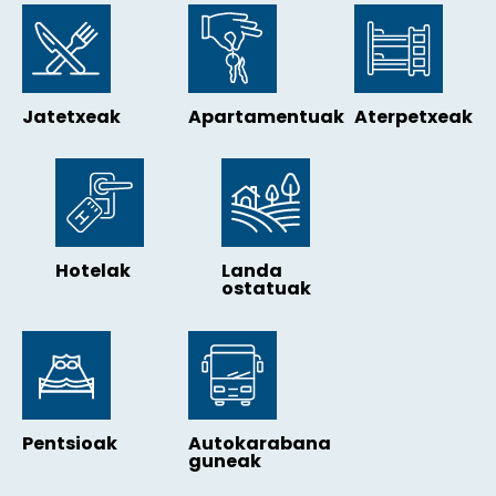
Jatetxeak
Apartamentuak
Aterpetxeak
Hotelak
Landa
ostatuak
Pentsioak
Autokarabana
guneak