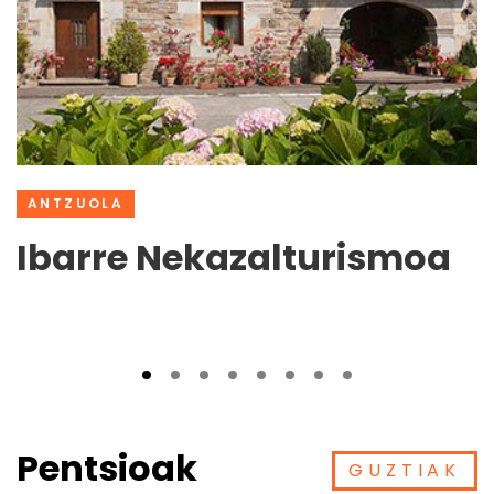
ANTZUOLA
Ibarre Nekazalturismoa
Pentsioak
GUZTIAK