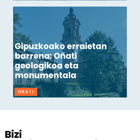
Gipuzkoako erraietan
barrena: Oñati
geologikoa eta
monumentala
OÑATI
Bizi