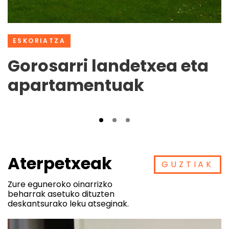
ESKORIATZA
Gorosarri landetxea eta
apartamentuak
Aterpetxeak
GUZTIAK
Zure eguneroko oinarrizko
beharrak asetuko dituzten
deskantsurako leku atseginak.