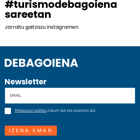
#turismodebagoiena
sareetan
Jarraitu gaitzazu instagramen
Newsletter
Pribatasun politika
irakurri dut eta onartzen dut
IZENA EMAN