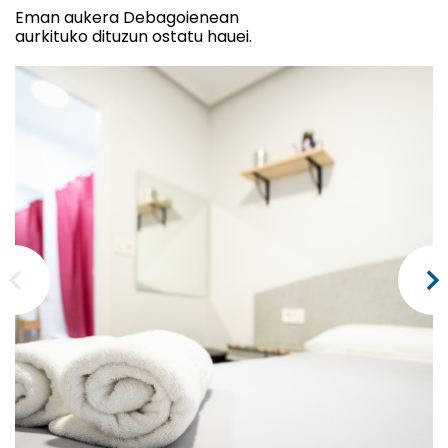
Eman aukera Debagoienean
aurkituko dituzun ostatu hauei.