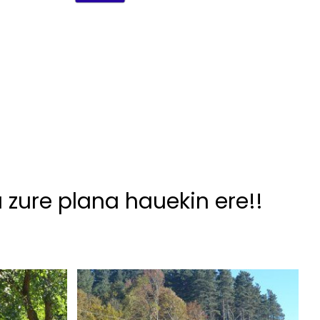
u zure plana hauekin ere!!