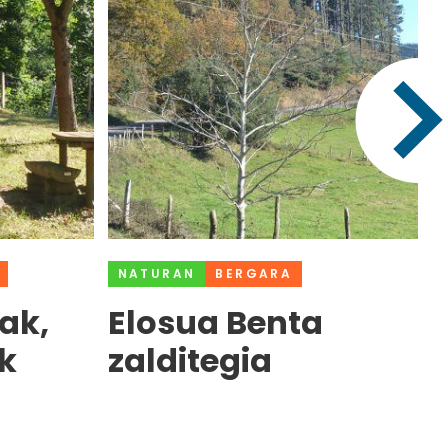
NATURAN
BERGARA
ak,
Elosua Benta
k
zalditegia