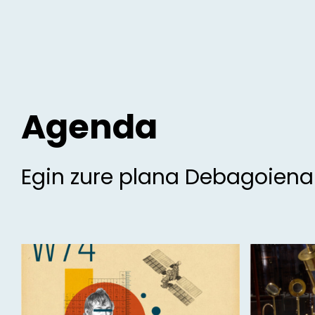
Agenda
Egin zure plana Debagoien