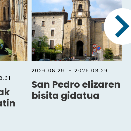
2026.08.29
- 2026.08.29
8.31
San Pedro elizaren
uak
bisita gidatua
tin