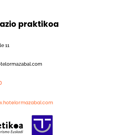
azio praktikoa
le 11
a
otelormazabal.com
0
a
w.hotelormazabal.com