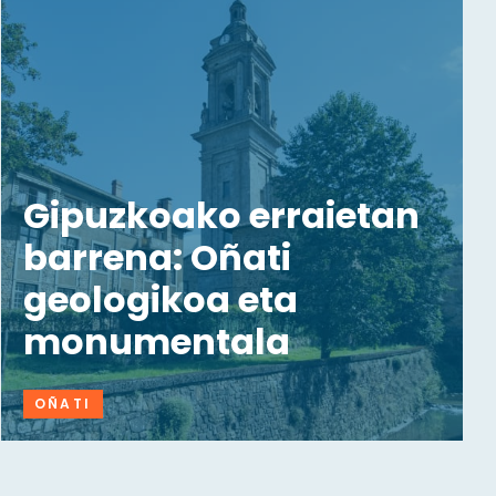
Gipuzkoako erraietan
barrena: Oñati
geologikoa eta
monumentala
OÑATI