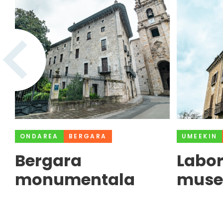
ONDAREA
BERGARA
UMEEKIN
Bergara
Labo
monumentala
muse