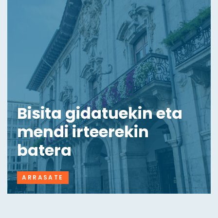
Bisita gidatuekin eta
mendi irteerekin
batera
ARRASATE