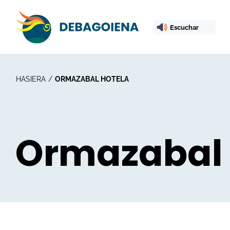
Escuchar
HASIERA
ORMAZABAL HOTELA
Ormazabal 