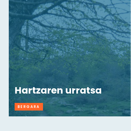
Hartzaren urratsa
BERGARA