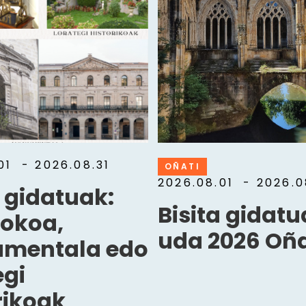
.01
- 2026.08.31
OÑATI
2026.08.01
- 2026.0
a gidatuak:
Bisita gidat
okoa,
uda 2026 Oña
mentala edo
egi
rikoak