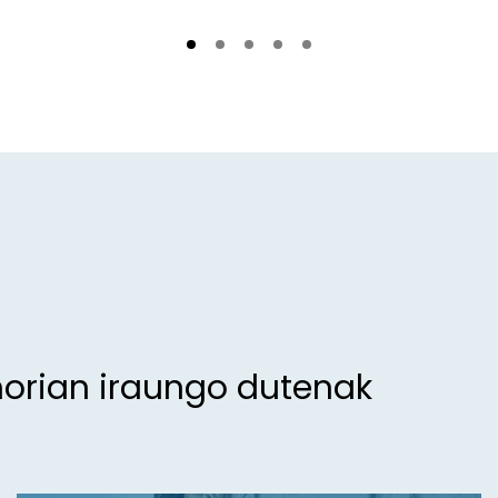
morian iraungo dutenak