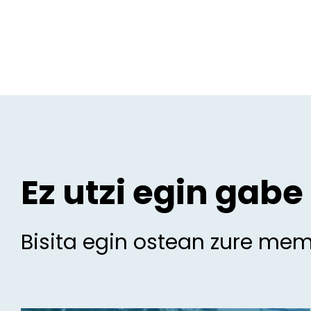
Ez utzi egin gabe
Bisita egin ostean zure me