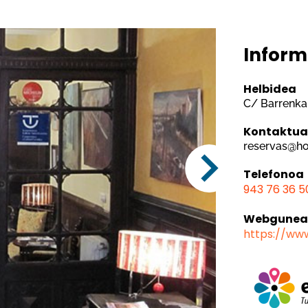
Inform
Helbidea
C/ Barrenka
Kontaktu
reservas@h
Telefonoa
943 76 36 5
Webgune
https://ww