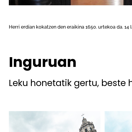
Herri erdian kokatzen den eraikina 1650. urtekoa da. 14 
Inguruan
Leku honetatik gertu, beste 