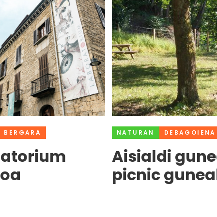
BERGARA
NATURAN
DEBAGOIENA
ratorium
Aisialdi gune
oa
picnic gunea