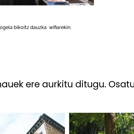
logela bikoitz dauzka wifiarekin.
hauek ere aurkitu ditugu. Osat