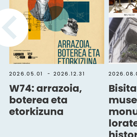
2026.05.01
- 2026.12.31
2026.08
W74: arrazoia,
Bisit
boterea eta
muse
etorkizuna
monu
lorat
histo