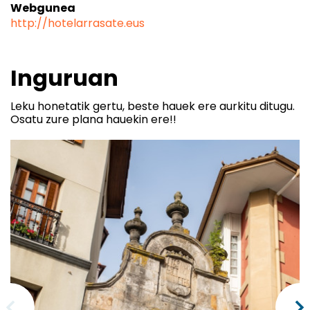
Webgunea
http://hotelarrasate.eus
Inguruan
Leku honetatik gertu, beste hauek ere aurkitu ditugu.
Osatu zure plana hauekin ere!!