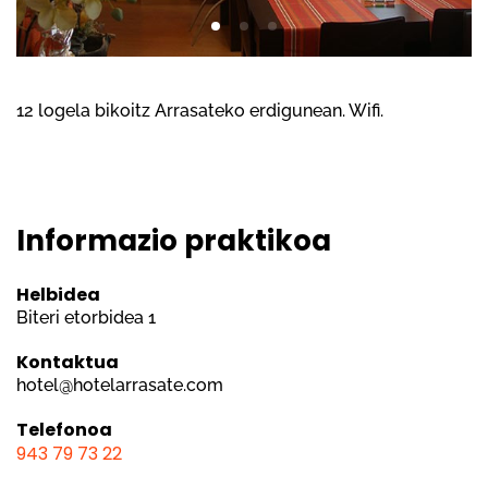
12 logela bikoitz Arrasateko erdigunean. Wifi.
Informazio praktikoa
Helbidea
Biteri etorbidea 1
Kontaktua
hotel@hotelarrasate.com
Telefonoa
943 79 73 22