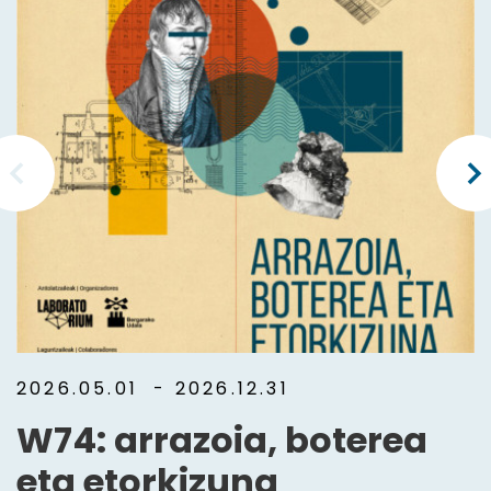
2026.05.01
- 2026.12.31
W74: arrazoia, boterea
eta etorkizuna