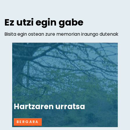
Ez utzi egin gabe
Bisita egin ostean zure memorian iraungo dutenak
Hartzaren urratsa
BERGARA