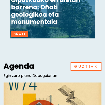
Gipuzkoako erraietan
barrena: Oñati
geologikoa eta
monumentala
OÑATI
Agenda
GUZTIAK
Egin zure plana Debagoienan