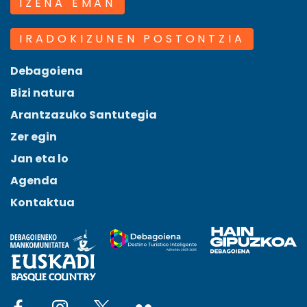
IZENA EMAN
IRADOKIZUNEN POSTONTZIA
Debagoiena
Bizi natura
Arantzazuko Santutegia
Zer egin
Jan eta lo
Agenda
Kontaktua