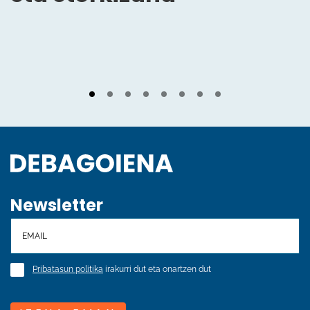
Newsletter
Pribatasun politika
irakurri dut eta onartzen dut