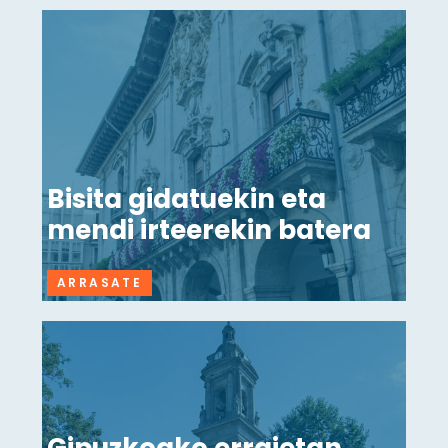
Bisita gidatuekin eta
mendi irteerekin batera
ARRASATE