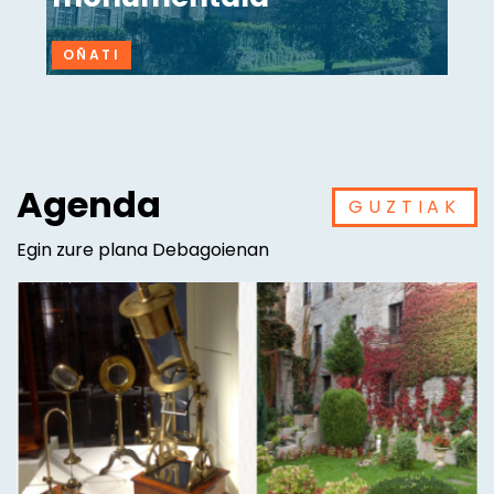
OÑATI
Agenda
GUZTIAK
Egin zure plana Debagoienan