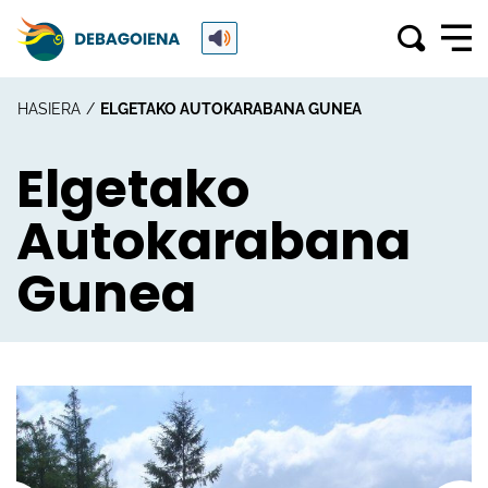
HASIERA
ELGETAKO AUTOKARABANA GUNEA
Elgetako
Autokarabana
Gunea