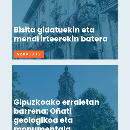
Bisita gidatuekin eta
mendi irteerekin batera
ARRASATE
Gipuzkoako erraietan
barrena: Oñati
geologikoa eta
monumentala