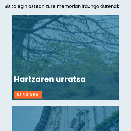
Bisita egin ostean zure memorian iraungo dutenak
Hartzaren urratsa
BERGARA