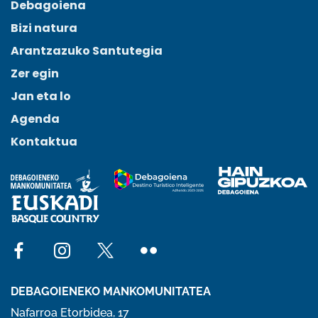
Debagoiena
Bizi natura
Arantzazuko Santutegia
Zer egin
Jan eta lo
Agenda
Kontaktua
Social network facebook
Social network instagram
Social network x
Social network flickr
DEBAGOIENEKO MANKOMUNITATEA
Nafarroa Etorbidea, 17