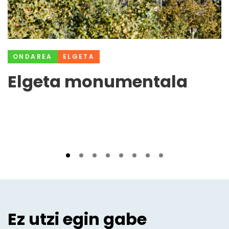
ONDAREA
ELGETA
Elgeta monumentala
Ez utzi egin gabe