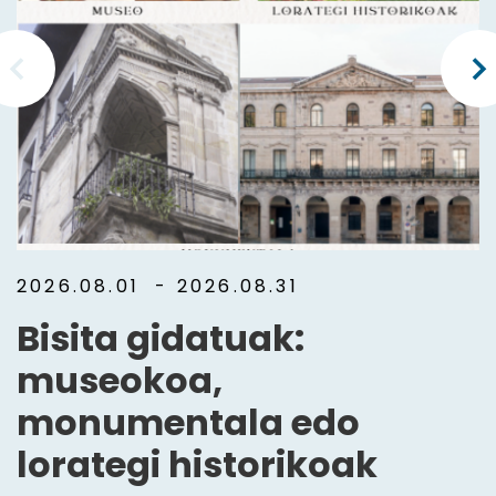
2026.08.01
- 2026.08.31
Bisita gidatuak:
museokoa,
monumentala edo
lorategi historikoak