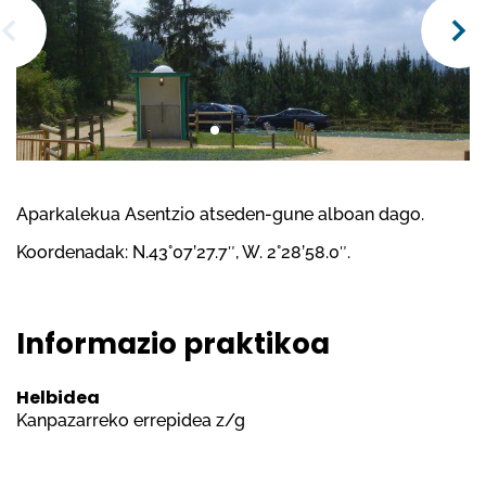
Aparkalekua Asentzio atseden-gune alboan dago.
Koordenadak: N.43°07’27.7″, W. 2°28’58.0″.
Informazio praktikoa
Helbidea
Kanpazarreko errepidea z/g