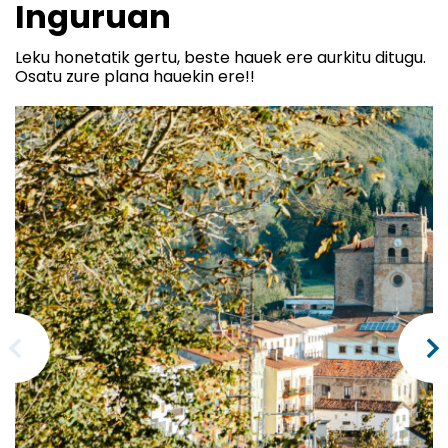
Inguruan
Leku honetatik gertu, beste hauek ere aurkitu ditugu.
Osatu zure plana hauekin ere!!