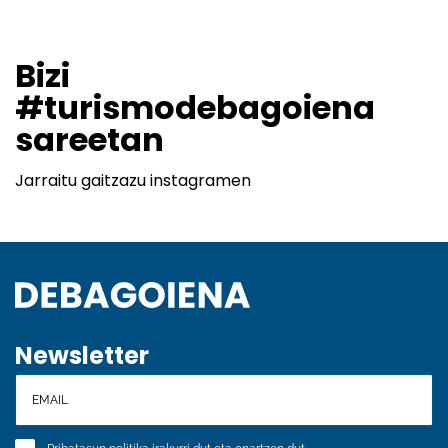
Bizi
#turismodebagoiena
sareetan
Jarraitu gaitzazu instagramen
Newsletter