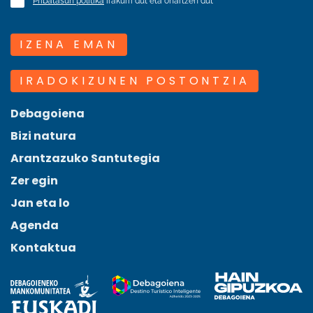
Pribatasun politika
irakurri dut eta onartzen dut
IZENA EMAN
IRADOKIZUNEN POSTONTZIA
Debagoiena
Bizi natura
Arantzazuko Santutegia
Zer egin
Jan eta lo
Agenda
Kontaktua