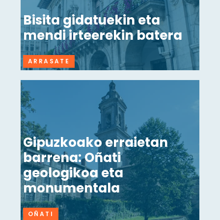
Bisita gidatuekin eta
mendi irteerekin batera
ARRASATE
Gipuzkoako erraietan
barrena: Oñati
geologikoa eta
monumentala
OÑATI