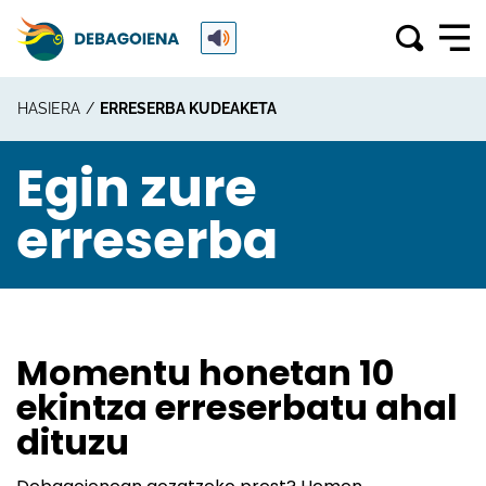
HASIERA
ERRESERBA KUDEAKETA
Egin zure
erreserba
Momentu honetan 10
ekintza erreserbatu ahal
dituzu