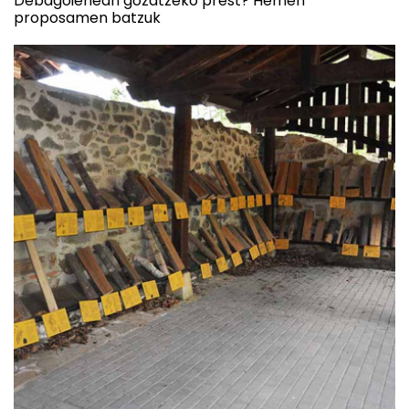
Debagoienean gozatzeko prest? Hemen
proposamen batzuk