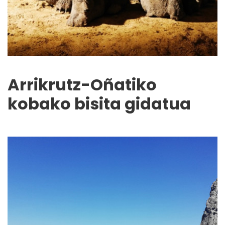
Arrikrutz-Oñatiko
kobako bisita gidatua