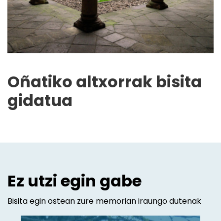
Oñatiko altxorrak bisita
gidatua
Ez utzi egin gabe
Bisita egin ostean zure memorian iraungo dutenak