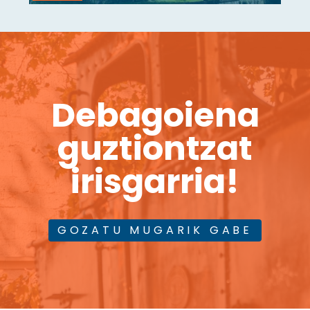
Debagoiena
guztiontzat
irisgarria!
GOZATU MUGARIK GABE