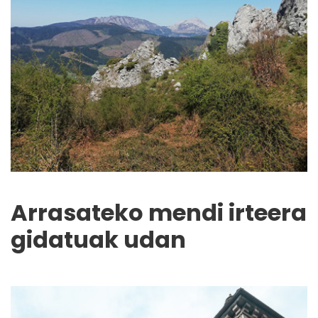
Arrasateko mendi irteera
gidatuak udan