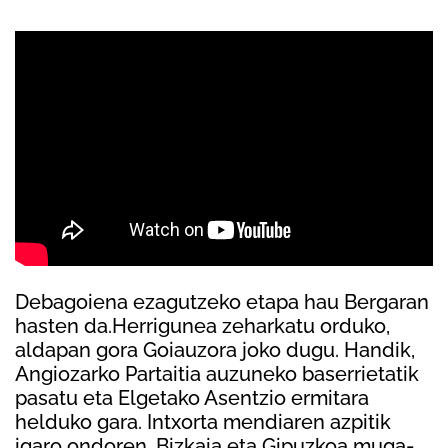
Debagoiena ezagutzeko etapa hau Bergaran
hasten da.Herrigunea zeharkatu orduko,
aldapan gora Goiauzora joko dugu. Handik,
Angiozarko Partaitia auzuneko baserrietatik
pasatu eta Elgetako Asentzio ermitara
helduko gara. Intxorta mendiaren azpitik
igaro ondoren, Bizkaia eta Gipuzkoa muga-