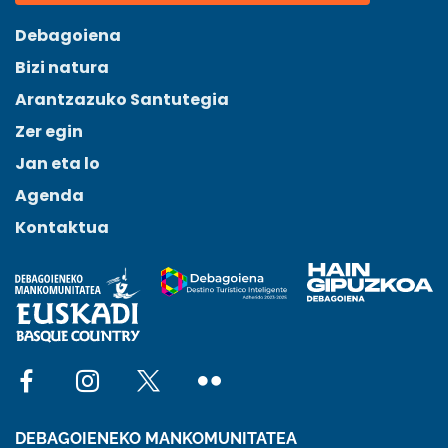
Debagoiena
Bizi natura
Arantzazuko Santutegia
Zer egin
Jan eta lo
Agenda
Kontaktua
Social network facebook
Social network instagram
Social network x
Social network flickr
DEBAGOIENEKO MANKOMUNITATEA