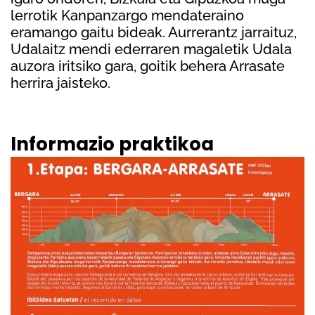
lerrotik Kanpanzargo mendateraino
eramango gaitu bideak. Aurrerantz jarraituz,
Udalaitz mendi ederraren magaletik Udala
auzora iritsiko gara, goitik behera Arrasate
herrira jaisteko.
Informazio praktikoa