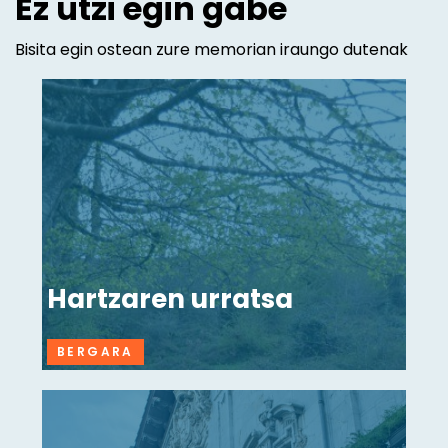
Ez utzi egin gabe
Bisita egin ostean zure memorian iraungo dutenak
Hartzaren urratsa
BERGARA