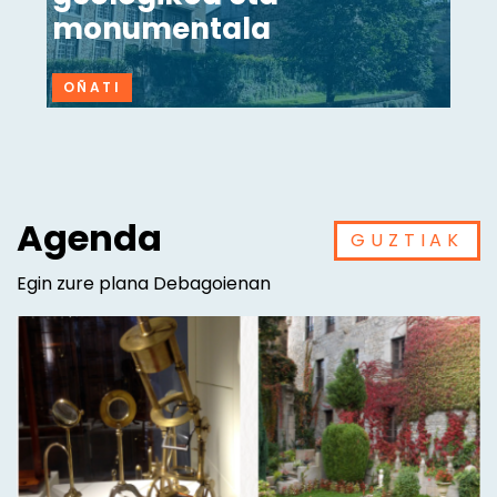
monumentala
OÑATI
Agenda
GUZTIAK
Egin zure plana Debagoienan