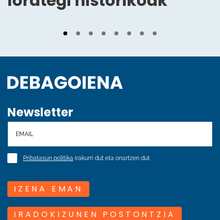
lorategi historikoak
Newsletter
Pribatasun politika
irakurri dut eta onartzen dut
IZENA EMAN
IRADOKIZUNEN POSTONTZIA