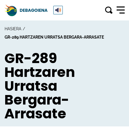
HASIERA
GR-289 HARTZAREN URRATSA BERGARA-ARRASATE
GR-289
Hartzaren
Urratsa
Bergara-
Arrasate