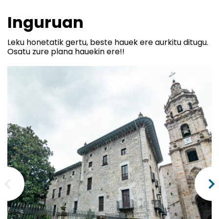
Inguruan
Leku honetatik gertu, beste hauek ere aurkitu ditugu.
Osatu zure plana hauekin ere!!