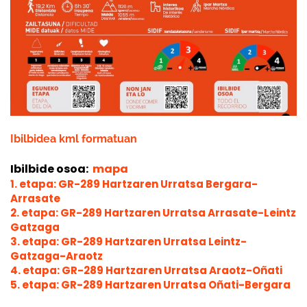
Ibilbidea kml formatuan
Ibilbide osoa:
mapa
1. etapa: GR-289 Hartzaren Urratsa Bergara-
Arrasate
2. etapa: GR-289 Hartzaren Urratsa Arrasate-Leintz
Gatzaga
3. etapa: GR-289 Hartzaren Urratsa Leintz-
Gatzaga-Araotz
4. etapa: GR-289 Hartzaren Urratsa Araotz-Oñati
5. etapa: GR-289 Hartzaren Urratsa Oñati-Bergara