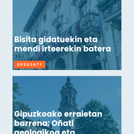
Bisita gidatuekin eta
mendi irteerekin batera
ARRASATE
Gipuzkoako erraietan
barrena: Oñati
geologikoa eta