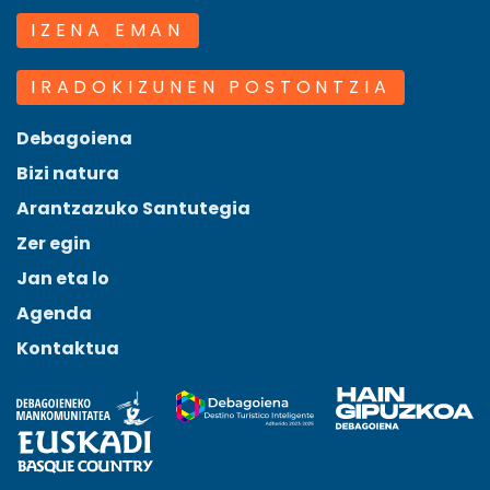
IZENA EMAN
IRADOKIZUNEN POSTONTZIA
Debagoiena
Bizi natura
Arantzazuko Santutegia
Zer egin
Jan eta lo
Agenda
Kontaktua