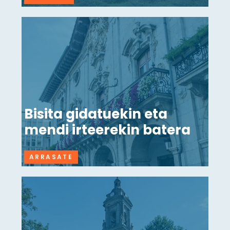
Bisita gidatuekin eta
mendi irteerekin batera
ARRASATE