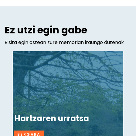
Ez utzi egin gabe
Bisita egin ostean zure memorian iraungo dutenak
Hartzaren urratsa
BERGARA