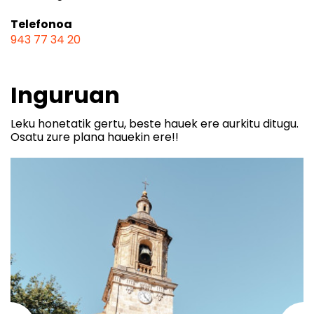
Telefonoa
943 77 34 20
Inguruan
Leku honetatik gertu, beste hauek ere aurkitu ditugu.
Osatu zure plana hauekin ere!!