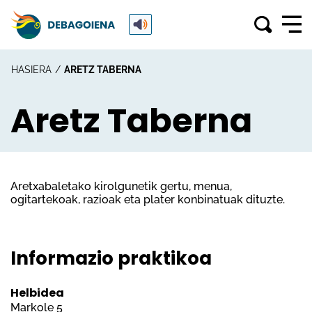
HASIERA
ARETZ TABERNA
Aretz Taberna
Aretxabaletako kirolgunetik gertu, menua,
ogitartekoak, razioak eta plater konbinatuak dituzte.
Informazio praktikoa
Helbidea
Markole 5