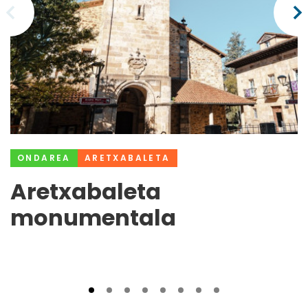
ONDAREA
ARETXABALETA
Aretxabaleta
monumentala