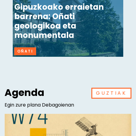
Gipuzkoako erraietan
barrena: Oñati
geologikoa eta
monumentala
OÑATI
Agenda
GUZTIAK
Egin zure plana Debagoienan