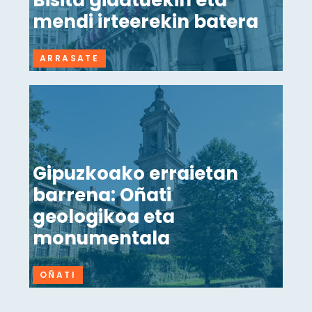
Bisita gidatuekin eta
mendi irteerekin batera
ARRASATE
Gipuzkoako erraietan
barrena: Oñati
geologikoa eta
monumentala
OÑATI