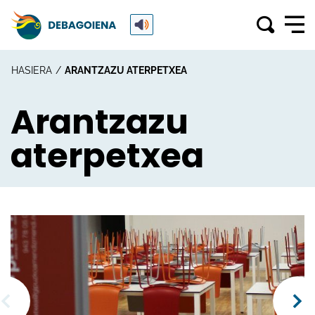
HASIERA
ARANTZAZU ATERPETXEA
Arantzazu
aterpetxea