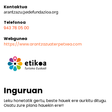
Kontaktua
arantzazu@edefundazioa.org
Telefonoa
943 78 05 00
Webgunea
https://www.arantzazuaterpetxea.com
Inguruan
Leku honetatik gertu, beste hauek ere aurkitu ditugu.
Osatu zure plana hauekin ere!!