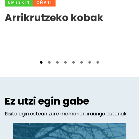
UMEEKIN
OÑATI
Arrikrutzeko kobak
Ez utzi egin gabe
Bisita egin ostean zure memorian iraungo dutenak