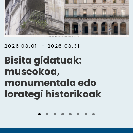
2026.08.01
- 2026.08.31
Bisita gidatuak:
museokoa,
monumentala edo
lorategi historikoak