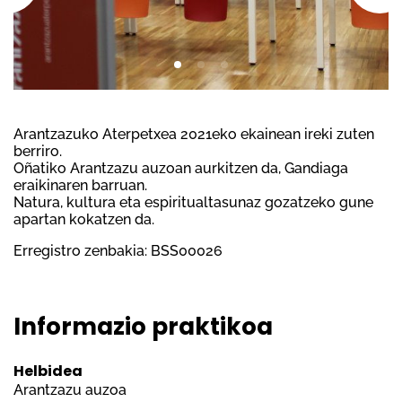
Arantzazuko Aterpetxea 2021eko ekainean ireki zuten
berriro.
Oñatiko Arantzazu auzoan aurkitzen da, Gandiaga
eraikinaren barruan.
Natura, kultura eta espiritualtasunaz gozatzeko gune
apartan kokatzen da.
Erregistro zenbakia: BSS00026
Informazio praktikoa
Helbidea
Arantzazu auzoa