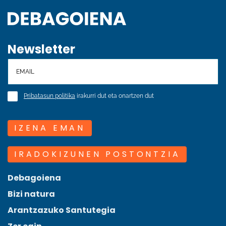
Newsletter
Pribatasun politika
irakurri dut eta onartzen dut
IZENA EMAN
IRADOKIZUNEN POSTONTZIA
Debagoiena
Bizi natura
Arantzazuko Santutegia