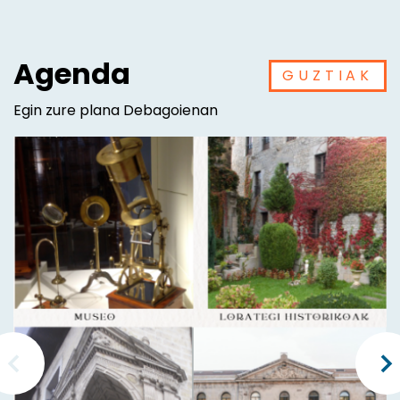
Agenda
GUZTIAK
Egin zure plana Debagoienan