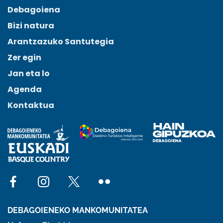
Debagoiena
Bizi natura
Arantzazuko Santutegia
Zer egin
Jan eta lo
Agenda
Kontaktua
Social network facebook
Social network instagram
Social network x
Social network flickr
DEBAGOIENEKO MANKOMUNITATEA