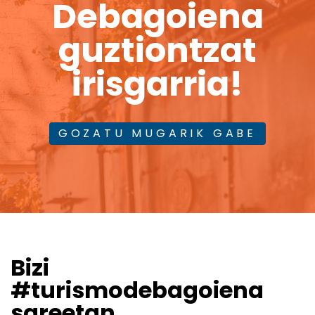
Debagoiena
guztiontzat
irisgarria!
GOZATU MUGARIK GABE
Bizi
#turismodebagoiena
sareetan