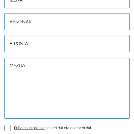
Pribatasun politika
irakurri dut eta onartzen dut