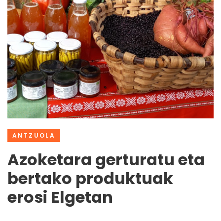
ANTZUOLA
Azoketara gerturatu eta
bertako produktuak
erosi Elgetan