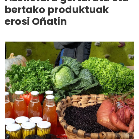
bertako produktuak
erosi Oñatin