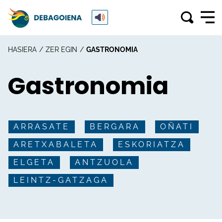
HASIERA
ZER EGIN
GASTRONOMIA
Gastronomia
ARRASATE
BERGARA
OÑATI
ARETXABALETA
ESKORIATZA
ELGETA
ANTZUOLA
LEINTZ-GATZAGA