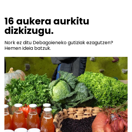
16 aukera aurkitu
dizkizugu.
Nork ez ditu Debagoieneko gutiziak ezagutzen?
Hemen ideia batzuk.