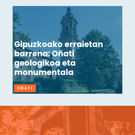
Gipuzkoako erraietan
barrena: Oñati
geologikoa eta
monumentala
OÑATI