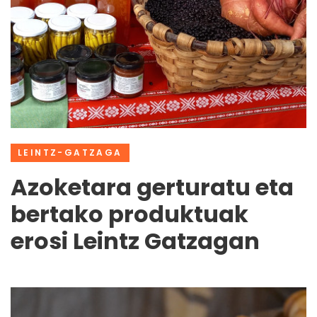
LEINTZ-GATZAGA
Azoketara gerturatu eta
bertako produktuak
erosi Leintz Gatzagan