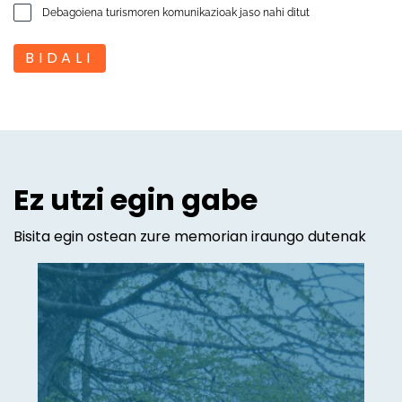
Debagoiena turismoren komunikazioak jaso nahi ditut
BIDALI
Ez utzi egin gabe
Bisita egin ostean zure memorian iraungo dutenak