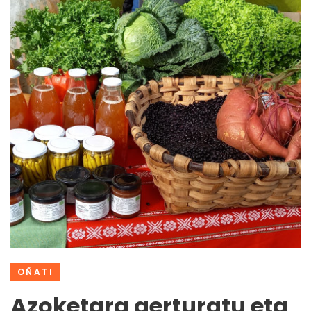
OÑATI
Azoketara gerturatu eta