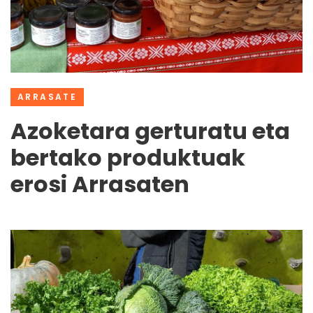
ARRASATE
Azoketara gerturatu eta
bertako produktuak
erosi Arrasaten