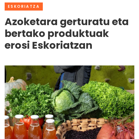
ESKORIATZA
Azoketara gerturatu eta
bertako produktuak
erosi Eskoriatzan