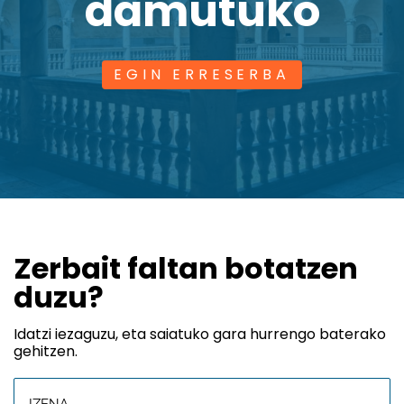
damutuko
EGIN ERRESERBA
Zerbait faltan botatzen
duzu?
Idatzi iezaguzu, eta saiatuko gara hurrengo baterako
gehitzen.