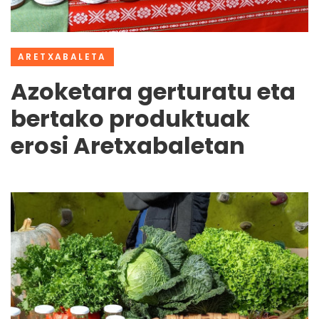
ARETXABALETA
Azoketara gerturatu eta
bertako produktuak
erosi Aretxabaletan