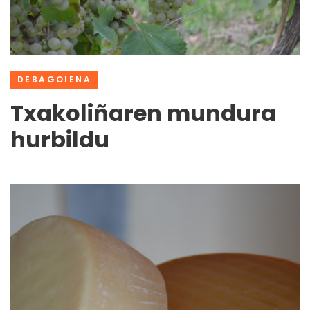
DEBAGOIENA
Txakoliñaren mundura
hurbildu