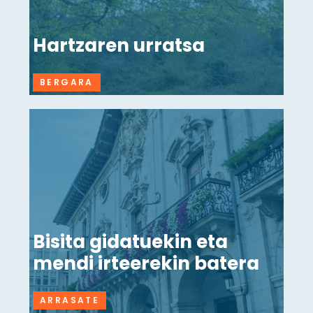
Hartzaren urratsa
BERGARA
Bisita gidatuekin eta
mendi irteerekin batera
ARRASATE