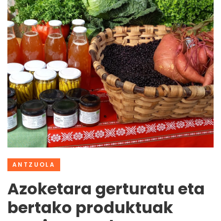
ANTZUOLA
Azoketara gerturatu eta
bertako produktuak