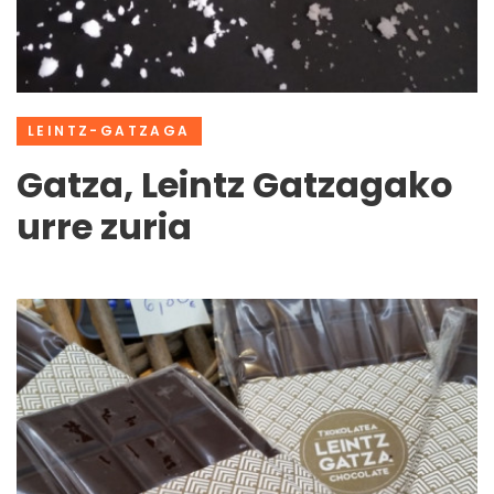
LEINTZ-GATZAGA
Gatza, Leintz Gatzagako
urre zuria