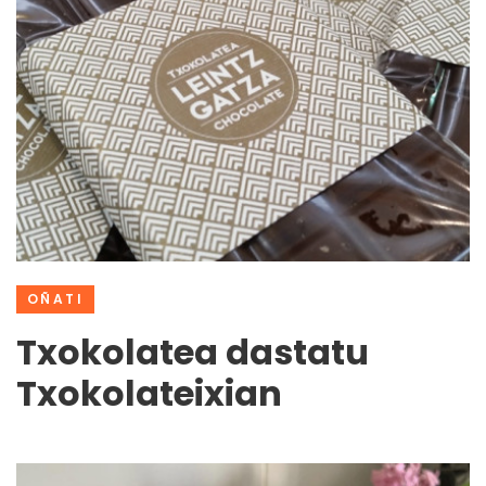
OÑATI
Txokolatea dastatu
Txokolateixian