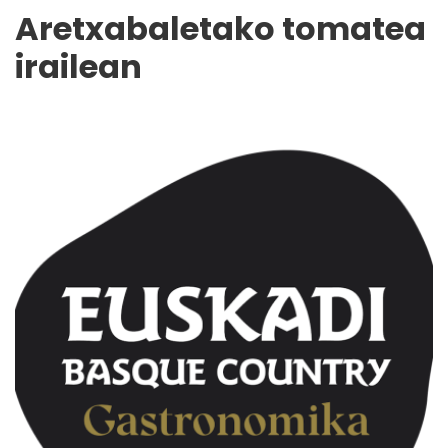
Aretxabaletako tomatea
irailean