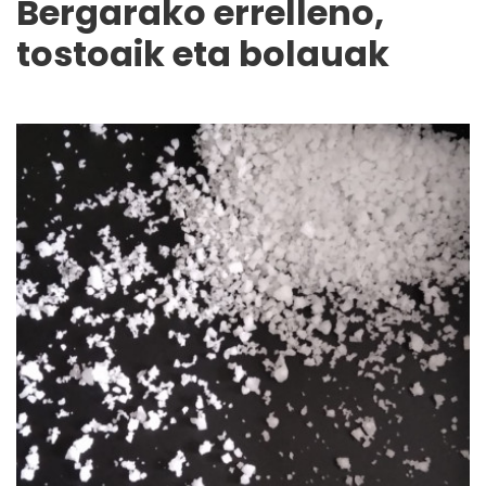
Bergarako errelleno,
tostoaik eta bolauak