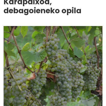
Karapaixoa,
debagoieneko opila