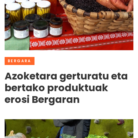
BERGARA
Azoketara gerturatu eta
bertako produktuak
erosi Bergaran