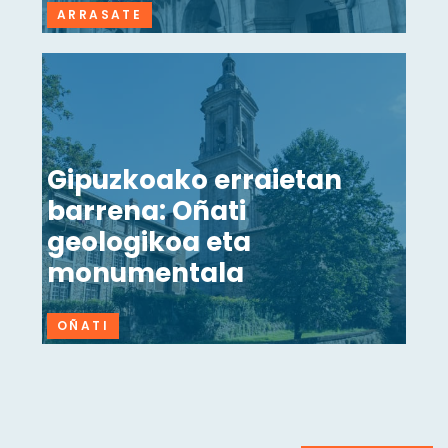
ARRASATE
Gipuzkoako erraietan
barrena: Oñati
geologikoa eta
monumentala
OÑATI