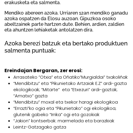
erakusketa eta salmenta.
Mendiko abereen azoka. Urriaren 12an mendiko ganadu
azoka ospatzen da Elosu auzoan. Gipuzkoa osoko
abeltzainek parte hartzen dute. Behien, ardien, zaldien
eta ahuntzen lehiaketak antolatzen dira.
Azoka berezi batzuk eta bertako produktuen
salmenta puntuak:
Ereindajan Bergaran, zer erosi:
Arrasateko ”Otxia” eta Oñatiko”Murgialdai” txakoliñak
“Mendibitzu” eta “Pikunietako Artzaiak E.Z” ardi-gazta
ekologikoak; “Mitarte” eta “Etxezuri” ardi-gaztak;
“Amatxo” gazta
“Mendibitzu” moxal eta txekor haragi ekologikoa
“Errazti”ko ogia eta “Pikunietako” ogi ekologikoa;
glutenik gabeko “Irrika” ogi eta gozokiak
“Jakion” kontserbak: marmelada eta barazkiak
Leintz-Gatzagako gatza