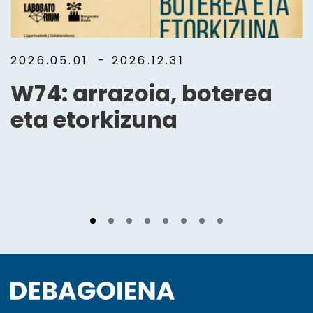
2026.05.01
- 2026.12.31
W74: arrazoia, boterea
eta etorkizuna