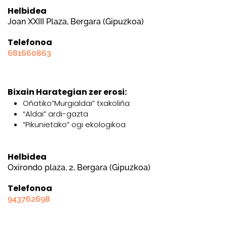
Helbidea
Joan XXIII Plaza, Bergara (Gipuzkoa)
Telefonoa
681660863
Bixain Harategian zer erosi:
Oñatiko”Murgialdai” txakoliña
“Aldai” ardi-gazta
“Pikunietako” ogi ekologikoa
Helbidea
Oxirondo plaza, 2, Bergara (Gipuzkoa)
Telefonoa
943762698