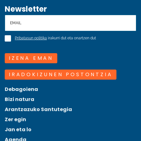
Newsletter
Pribatasun politika
irakurri dut eta onartzen dut
IZENA EMAN
IRADOKIZUNEN POSTONTZIA
Debagoiena
Bizi natura
Arantzazuko Santutegia
Zer egin
Jan eta lo
Agenda