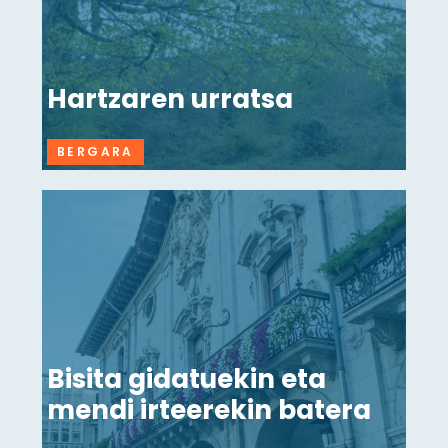
Hartzaren urratsa
BERGARA
Bisita gidatuekin eta
mendi irteerekin batera