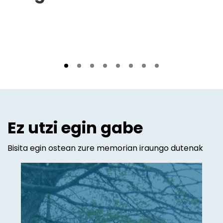
Ez utzi egin gabe
Bisita egin ostean zure memorian iraungo dutenak