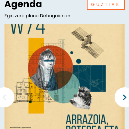
Agenda
GUZTIAK
Egin zure plana Debagoienan