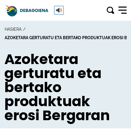
HASIERA
AZOKETARA GERTURATU ETA BERTAKO PRODUKTUAK EROSI B
Azoketara
gerturatu eta
bertako
produktuak
erosi Bergaran