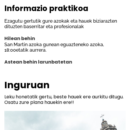
Informazio praktikoa
Ezagutu gertutik gure azokak eta hauek biziarazten
dituzten baserritar eta profesionalak
Hilean behin
San Martin azoka gunean eguazteneko azoka,
18:00etatik aurrera.
Astean behin larunbatetan
Inguruan
Leku honetatik gertu, beste hauek ere aurkitu ditugu.
Osatu zure plana hauekin ere!!