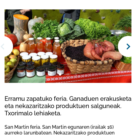
Erramu zapatuko feria. Ganaduen erakusketa
eta nekazaritzako produktuen salguneak.
Txorimalo lehiaketa.
San Martin feria. San Martin egunaren (irailak 16)
aurreko larunbatean. Nekazaritzako produktuen