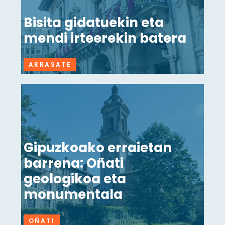
Bisita gidatuekin eta
mendi irteerekin batera
ARRASATE
Gipuzkoako erraietan
barrena: Oñati
geologikoa eta
monumentala
OÑATI