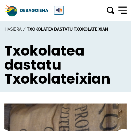
HASIERA
TXOKOLATEA DASTATU TXOKOLATEIXIAN
Txokolatea
dastatu
Txokolateixian