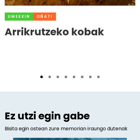
UMEEKIN
OÑATI
Arrikrutzeko kobak
Ez utzi egin gabe
Bisita egin ostean zure memorian iraungo dutenak