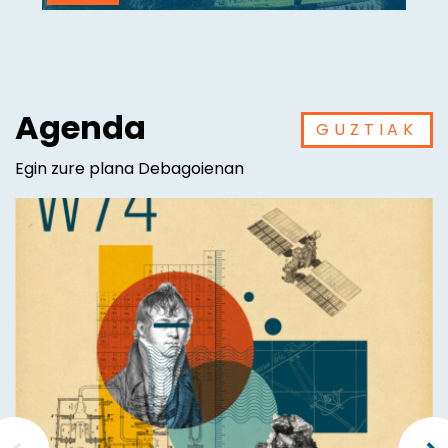
Agenda
GUZTIAK
Egin zure plana Debagoienan