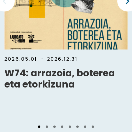
2026.05.01
- 2026.12.31
W74: arrazoia, boterea
eta etorkizuna