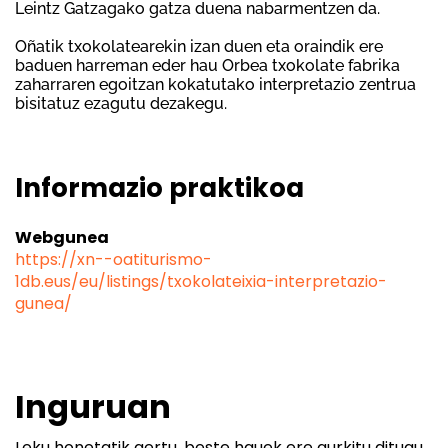
Leintz Gatzagako gatza duena nabarmentzen da.
Oñatik txokolatearekin izan duen eta oraindik ere
baduen harreman eder hau Orbea txokolate fabrika
zaharraren egoitzan kokatutako interpretazio zentrua
bisitatuz ezagutu dezakegu.
Informazio praktikoa
Webgunea
https://xn--oatiturismo-
1db.eus/eu/listings/txokolateixia-interpretazio-
gunea/
Inguruan
Leku honetatik gertu, beste hauek ere aurkitu ditugu.