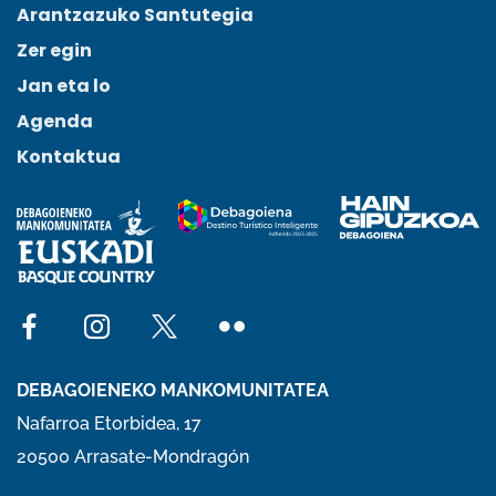
Arantzazuko Santutegia
Zer egin
Jan eta lo
Agenda
Kontaktua
Social network facebook
Social network instagram
Social network x
Social network flickr
DEBAGOIENEKO MANKOMUNITATEA
Nafarroa Etorbidea, 17
20500 Arrasate-Mondragón