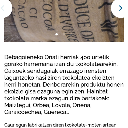
Debagoieneko Oñati herriak 400 urtetik
gorako harremana izan du txokolatearekin.
Gaixoek sendagaiak errazago irensten
laguntzeko hasi ziren txokolatea ekoizten
herri honetan. Denborarekin produktu honen
ekoizle gisa ezaguna egin zen. Hainbat
txokolate marka ezagun dira bertakoak:
Maiztegui, Orbea, Loyola, Onena,
Garaicoechea, Guereca…
Gaur egun fabrikatzen diren txokolate-moten artean