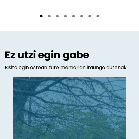
Ez utzi egin gabe
Bisita egin ostean zure memorian iraungo dutenak