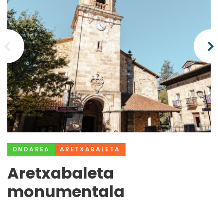
ONDAREA
ARETXABALETA
Aretxabaleta
monumentala