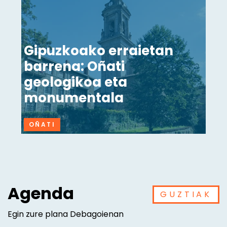
Gipuzkoako erraietan
barrena: Oñati
geologikoa eta
monumentala
OÑATI
Agenda
GUZTIAK
Egin zure plana Debagoienan