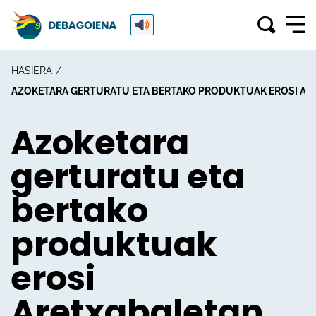
HASIERA
AZOKETARA GERTURATU ETA BERTAKO PRODUKTUAK EROSI AR
Azoketara
gerturatu eta
bertako
produktuak
erosi
Aretxabaletan