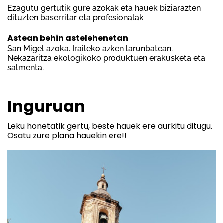
Ezagutu gertutik gure azokak eta hauek biziarazten
dituzten baserritar eta profesionalak
Astean behin astelehenetan
San Migel azoka. Iraileko azken larunbatean.
Nekazaritza ekologikoko produktuen erakusketa eta
salmenta.
Inguruan
Leku honetatik gertu, beste hauek ere aurkitu ditugu.
Osatu zure plana hauekin ere!!