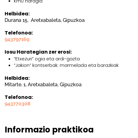
Km0 haragia
Helbidea:
Durana 15, Aretxabaleta, Gipuzkoa
Telefonoa:
943797169
Iosu Harategian zer erosi:
“Etxezuri” ogia eta ardi-gazta
“Jakion” kontserbak: marmelada eta barazkiak
Helbidea:
Mitarte, 1, Aretxabaleta, Gipuzkoa
Telefonoa:
943770308
Informazio praktikoa