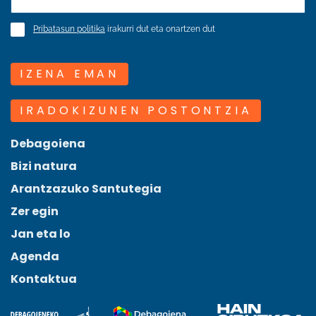
Pribatasun politika
irakurri dut eta onartzen dut
IZENA EMAN
IRADOKIZUNEN POSTONTZIA
Debagoiena
Bizi natura
Arantzazuko Santutegia
Zer egin
Jan eta lo
Agenda
Kontaktua