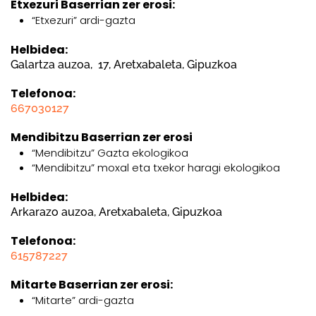
Etxezuri Baserrian zer erosi:
“Etxezuri” ardi-gazta
Helbidea:
Galartza auzoa, 17, Aretxabaleta, Gipuzkoa
Telefonoa:
667030127
Mendibitzu Baserrian zer erosi
“Mendibitzu” Gazta ekologikoa
“Mendibitzu” moxal eta txekor haragi ekologikoa
Helbidea:
Arkarazo auzoa, Aretxabaleta, Gipuzkoa
Telefonoa:
615787227
Mitarte Baserrian zer erosi:
“Mitarte” ardi-gazta