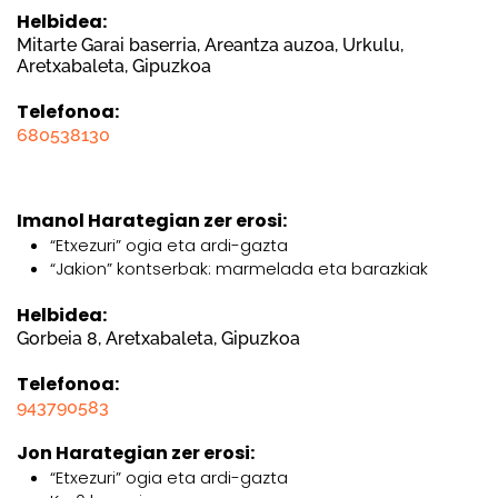
Helbidea:
Mitarte Garai baserria, Areantza auzoa, Urkulu,
Aretxabaleta, Gipuzkoa
Telefonoa:
680538130
Imanol Harategian zer erosi:
“Etxezuri” ogia eta ardi-gazta
“Jakion” kontserbak: marmelada eta barazkiak
Helbidea:
Gorbeia 8, Aretxabaleta, Gipuzkoa
Telefonoa:
943790583
Jon Harategian zer erosi:
“Etxezuri” ogia eta ardi-gazta