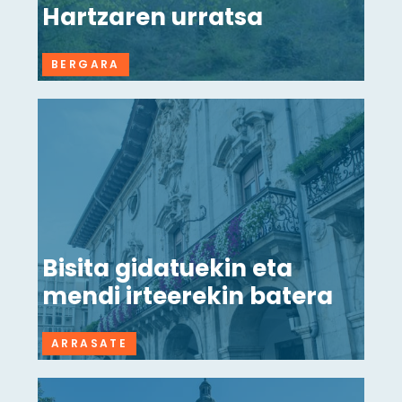
Hartzaren urratsa
BERGARA
Bisita gidatuekin eta
mendi irteerekin batera
ARRASATE