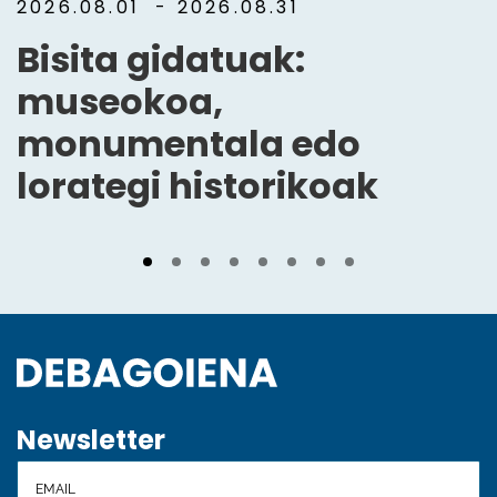
2026.08.01
- 2026.08.31
Bisita gidatuak:
museokoa,
monumentala edo
lorategi historikoak
Newsletter