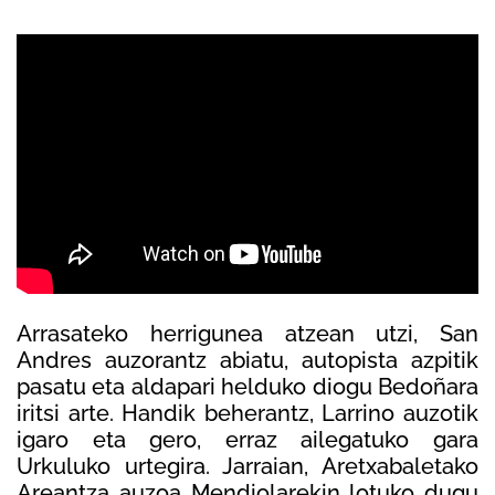
Arrasateko herrigunea atzean utzi, San
Andres auzorantz abiatu, autopista azpitik
pasatu eta aldapari helduko diogu Bedoñara
iritsi arte. Handik beherantz, Larrino auzotik
igaro eta gero, erraz ailegatuko gara
Urkuluko urtegira. Jarraian, Aretxabaletako
Areantza auzoa Mendiolarekin lotuko dugu