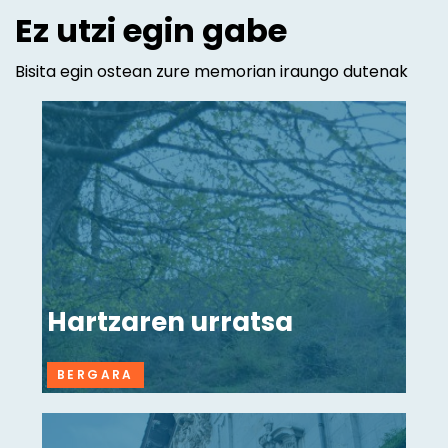
Ez utzi egin gabe
Bisita egin ostean zure memorian iraungo dutenak
Hartzaren urratsa
BERGARA