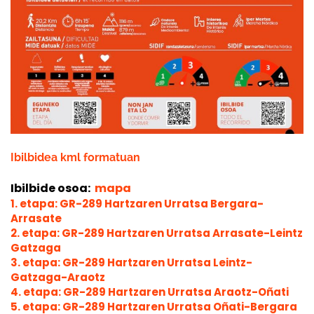
Ibilbidea kml formatuan
Ibilbide osoa:
mapa
1. etapa: GR-289 Hartzaren Urratsa Bergara-
Arrasate
2. etapa: GR-289 Hartzaren Urratsa Arrasate-Leintz
Gatzaga
3. etapa: GR-289 Hartzaren Urratsa Leintz-
Gatzaga-Araotz
4. etapa: GR-289 Hartzaren Urratsa Araotz-Oñati
5. etapa: GR-289 Hartzaren Urratsa Oñati-Bergara