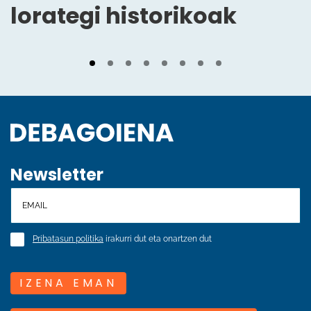
lorategi historikoak
Newsletter
Pribatasun politika
irakurri dut eta onartzen dut
IZENA EMAN