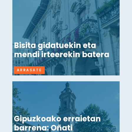
Bisita gidatuekin eta
mendi irteerekin batera
ARRASATE
Gipuzkoako erraietan
barrena: Oñati