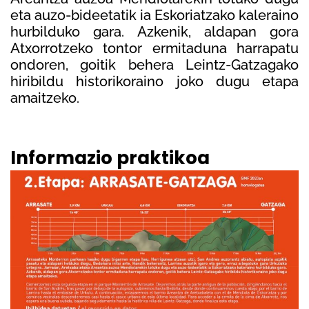
eta auzo-bideetatik ia Eskoriatzako kaleraino
hurbilduko gara. Azkenik, aldapan gora
Atxorrotzeko tontor ermitaduna harrapatu
ondoren, goitik behera Leintz-Gatzagako
hiribildu historikoraino joko dugu etapa
amaitzeko.
Informazio praktikoa