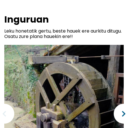
Inguruan
Leku honetatik gertu, beste hauek ere aurkitu ditugu.
Osatu zure plana hauekin ere!!