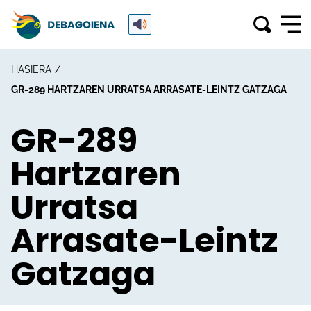
HASIERA
GR-289 HARTZAREN URRATSA ARRASATE-LEINTZ GATZAGA
GR-289
Hartzaren
Urratsa
Arrasate-Leintz
Gatzaga