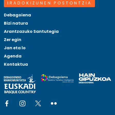
IRADOKIZUNEN POSTONTZIA
Debagoiena
Bizi natura
Arantzazuko Santutegia
Zer egin
Jan eta lo
Agenda
Kontaktua
Social network facebook
Social network instagram
Social network x
Social network flickr