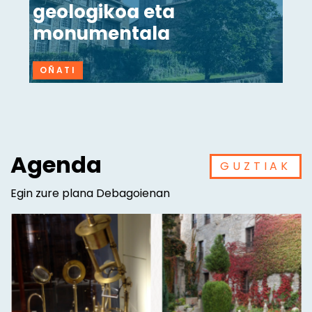
geologikoa eta
monumentala
OÑATI
Agenda
GUZTIAK
Egin zure plana Debagoienan