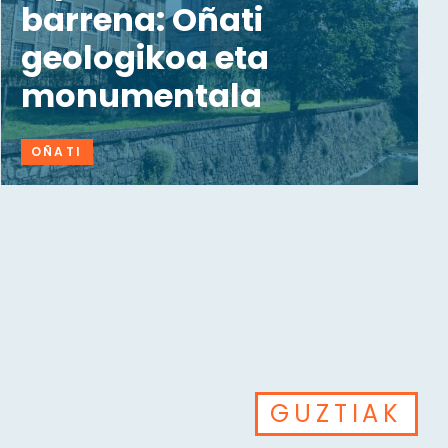
barrena: Oñati
geologikoa eta
monumentala
OÑATI
GUZTIAK