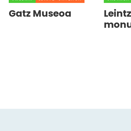
Gatz Museoa
Leint
monu