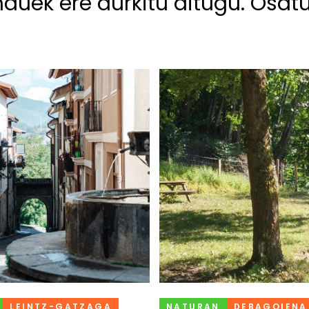
hauek ere aurkitu ditugu. Osat
LEINTZ-GATZAGA
NATURAN
DEBAGOIENA