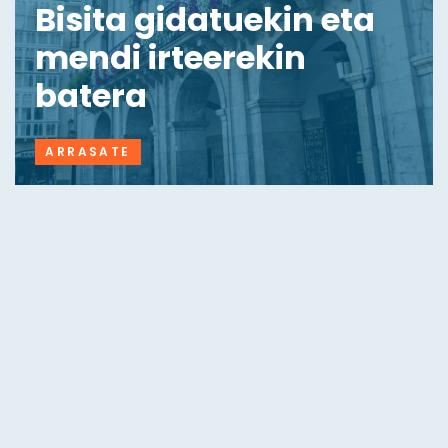
Bisita gidatuekin eta
mendi irteerekin
batera
ARRASATE