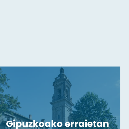
Gipuzkoako erraietan