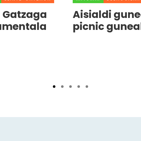
z Gatzaga
Aisialdi gune
mentala
picnic gunea