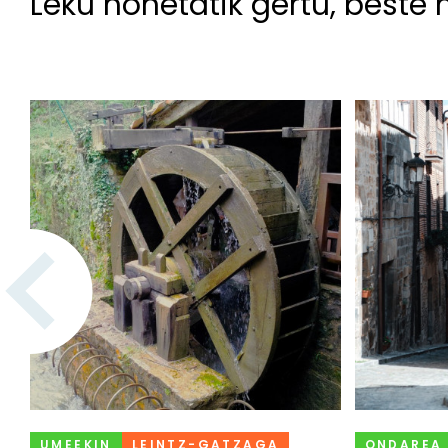
Leku honetatik gertu, beste 
UMEEKIN
LEINTZ-GATZAGA
ONDAREA