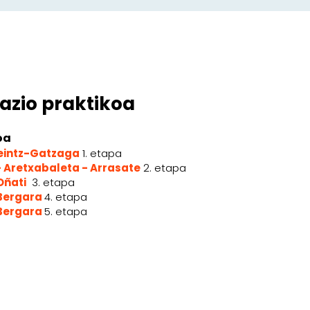
azio praktikoa
oa
Leintz-Gatzaga
1. etapa
- Aretxabaleta - Arrasate
2. etapa
Oñati
3. etapa
 Bergara
4. etapa
 Bergara
5. etapa