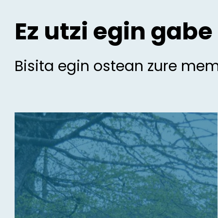
Ez utzi egin gabe
Bisita egin ostean zure me