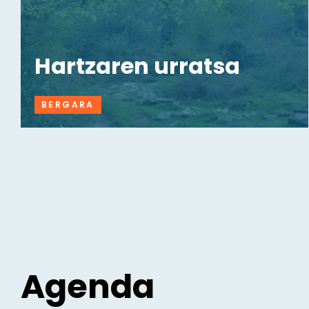
Hartzaren urratsa
BERGARA
Agenda