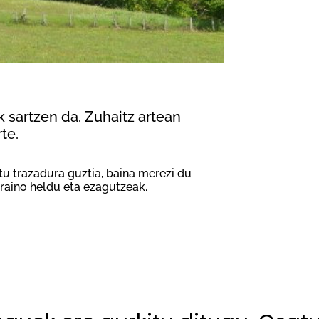
 sartzen da. Zuhaitz artean
te.
atu trazadura guztia, baina merezi du
araino heldu eta ezagutzeak.