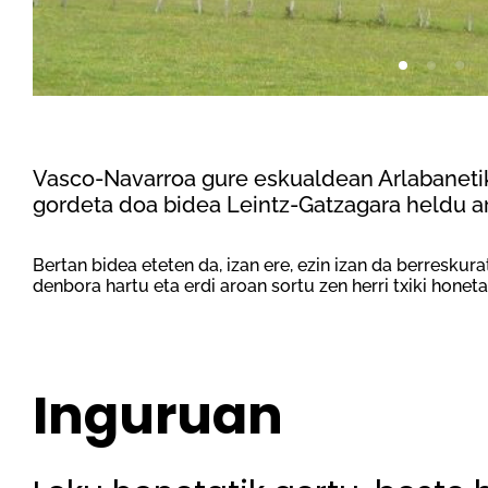
Vasco-Navarroa gure eskualdean Arlabanetik
gordeta doa bidea Leintz-Gatzagara heldu ar
Bertan bidea eteten da, izan ere, ezin izan da berreskur
denbora hartu eta erdi aroan sortu zen herri txiki honet
Inguruan