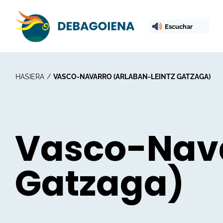
Escuchar
HASIERA
VASCO-NAVARRO (ARLABAN-LEINTZ GATZAGA)
Vasco-Nava
Gatzaga)