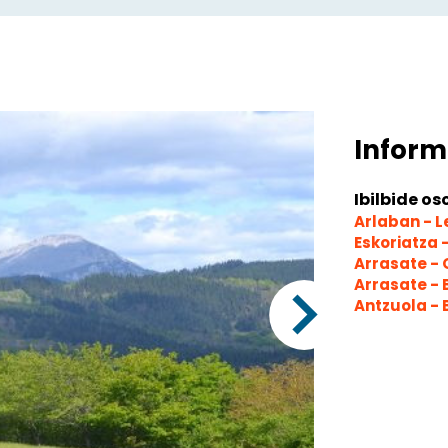
Inform
Ibilbide os
Arlaban - 
Eskoriatza 
Arrasate - 
Arrasate -
Antzuola -