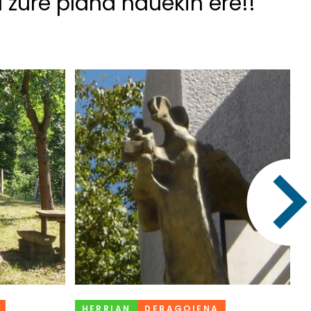
u zure plana hauekin ere!!
HERRIAN
DEBAGOIENA