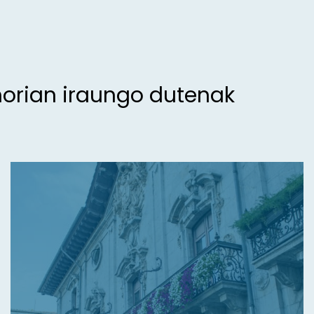
morian iraungo dutenak