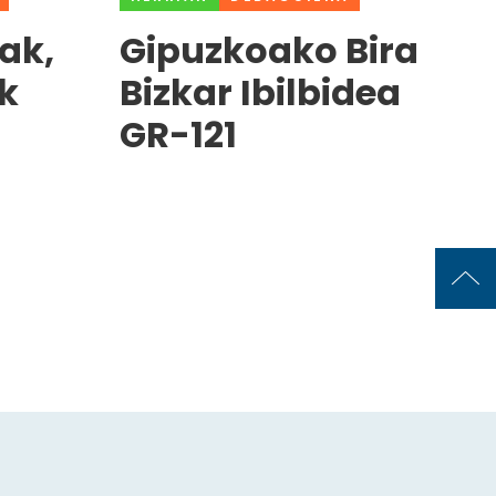
ak,
Gipuzkoako Bira
k
Bizkar Ibilbidea
GR-121