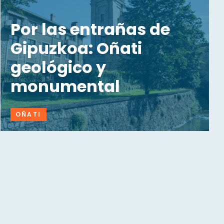
Por las entrañas de
Gipuzkoa: Oñati
geológico y
monumental
OÑATI