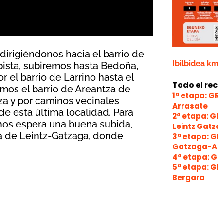
dirigiéndonos hacia el barrio de
Ibilbidea k
pista, subiremos hasta Bedoña,
el barrio de Larrino hasta el
Todo el rec
mos el barrio de Areantza de
1ª etapa: G
za y por caminos vecinales
Arrasate
e esta última localidad. Para
2ª etapa: G
 nos espera una buena subida,
Leintz Gat
la de Leintz-Gatzaga, donde
3ª etapa: G
Gatzaga-A
4ª etapa: G
5ª etapa: G
Bergara