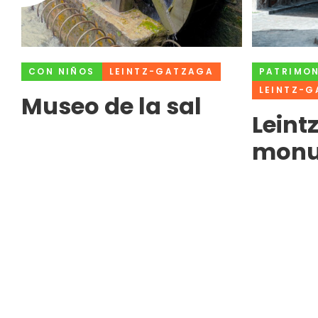
CON NIÑOS
LEINTZ-GATZAGA
PATRIMO
LEINTZ-
Museo de la sal
Leint
monu