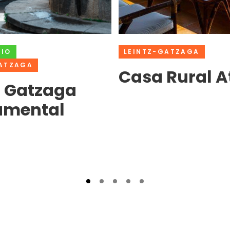
NIO
LEINTZ-GATZAGA
GATZAGA
Casa Rural A
z Gatzaga
mental