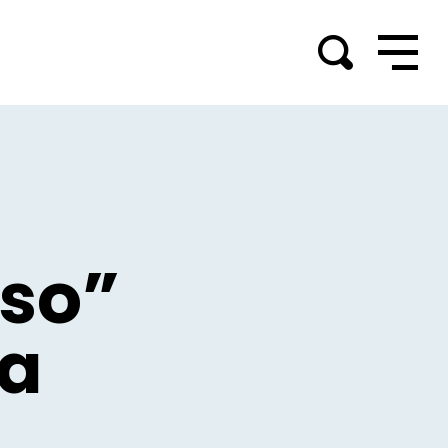
Oso”
ga