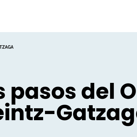
ATZAGA
 pasos del 
eintz-Gatza