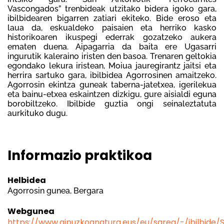
Vascongados” trenbideak utzitako bidera igoko gara,
ibilbidearen bigarren zatiari ekiteko. Bide eroso eta
laua da, eskualdeko paisaien eta herriko kasko
historikoaren ikuspegi ederrak gozatzeko aukera
ematen duena. Aipagarria da baita ere Ugasarri
ingurutik kaleraino iristen den basoa. Trenaren geltokia
egondako lekura iristean, Moiua jauregirantz jaitsi eta
herrira sartuko gara, ibilbidea Agorrosinen amaitzeko.
Agorrosin ekintza guneak taberna-jatetxea, igerilekua
eta bainu-etxea eskaintzen dizkigu, gure aisialdi eguna
borobiltzeko. Ibilbide guztia ongi seinaleztatuta
aurkituko dugu.
Informazio praktikoa
Helbidea
Agorrosin gunea, Bergara
Webgunea
https://www.gipuzkoanatura.eus/eu/sarea/-/ibilbide/