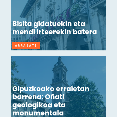
Bisita gidatuekin eta
mendi irteerekin batera
ARRASATE
Gipuzkoako erraietan
barrena: Oñati
geologikoa eta
monumentala