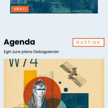
OÑATI
Agenda
GUZTIAK
Egin zure plana Debagoienan