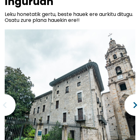
Inguruan
Leku honetatik gertu, beste hauek ere aurkitu ditugu.
Osatu zure plana hauekin ere!!