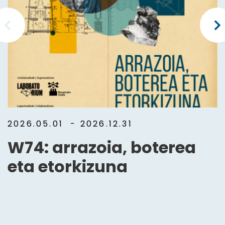
2026.05.01
- 2026.12.31
W74: arrazoia, boterea
eta etorkizuna