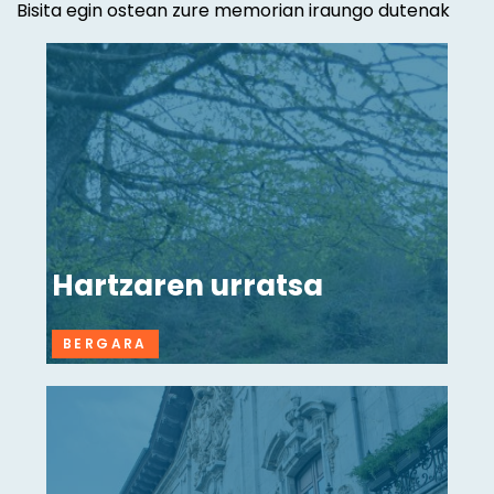
Bisita egin ostean zure memorian iraungo dutenak
Hartzaren urratsa
BERGARA