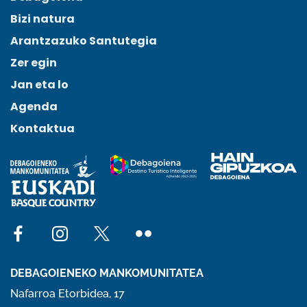
Bizi natura
Arantzazuko Santutegia
Zer egin
Jan eta lo
Agenda
Kontaktua
Social network facebook
Social network instagram
Social network x
Social network flickr
DEBAGOIENEKO MANKOMUNITATEA
Nafarroa Etorbidea, 17