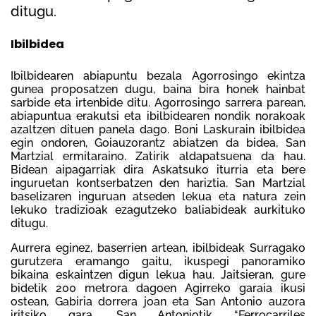
ditugu.
Ibilbidea
Ibilbidearen abiapuntu bezala Agorrosingo ekintza
gunea proposatzen dugu, baina bira honek hainbat
sarbide eta irtenbide ditu. Agorrosingo sarrera parean,
abiapuntua erakutsi eta ibilbidearen nondik norakoak
azaltzen dituen panela dago. Boni Laskurain ibilbidea
egin ondoren, Goiauzorantz abiatzen da bidea, San
Martzial ermitaraino. Zatirik aldapatsuena da hau.
Bidean aipagarriak dira Askatsuko iturria eta bere
inguruetan kontserbatzen den hariztia. San Martzial
baselizaren inguruan atseden lekua eta natura zein
lekuko tradizioak ezagutzeko baliabideak aurkituko
ditugu.
Aurrera eginez, baserrien artean, ibilbideak Surragako
gurutzera eramango gaitu, ikuspegi panoramiko
bikaina eskaintzen digun lekua hau. Jaitsieran, gure
bidetik 200 metrora dagoen Agirreko garaia ikusi
ostean, Gabiria dorrera joan eta San Antonio auzora
iritsiko gara. San Antoniotik “Ferrocarriles