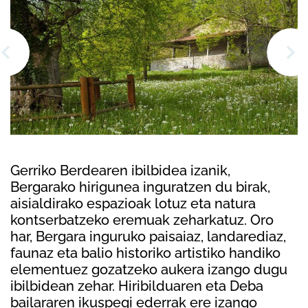
Gerriko Berdearen ibilbidea izanik,
Bergarako hirigunea inguratzen du birak,
aisialdirako espazioak lotuz eta natura
kontserbatzeko eremuak zeharkatuz. Oro
har, Bergara inguruko paisaiaz, landarediaz,
faunaz eta balio historiko artistiko handiko
elementuez gozatzeko aukera izango dugu
ibilbidean zehar. Hiribilduaren eta Deba
bailararen ikuspegi ederrak ere izango