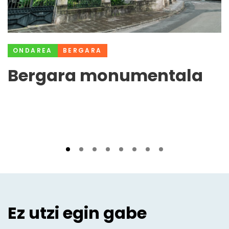
ONDAREA
BERGARA
Bergara monumentala
Ez utzi egin gabe