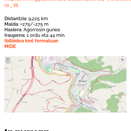
Gi_38
Distantzia
: 9,225 km
Malda
: +275/-275 m
Hasiera
: Agorrosin gunea
Iraupena
: 1 ordu eta 44 min.
Ibilbidea kml formatuan
MIDE