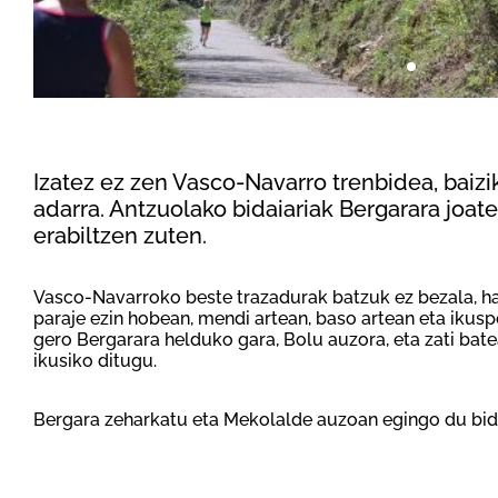
Izatez ez zen Vasco-Navarro trenbidea, baizi
adarra. Antzuolako bidaiariak Bergarara joa
erabiltzen zuten.
Vasco-Navarroko beste trazadurak batzuk ez bezala, ha
paraje ezin hobean, mendi artean, baso artean eta ikusp
gero Bergarara helduko gara, Bolu auzora, eta zati bat
ikusiko ditugu.
Bergara zeharkatu eta Mekolalde auzoan egingo du bid