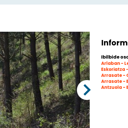
Inform
Ibilbide os
Arlaban - 
Eskoriatza 
Arrasate - 
Arrasate -
Antzuola -