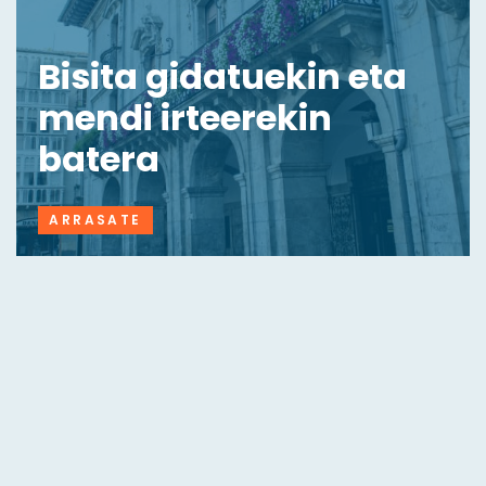
Bisita gidatuekin eta
mendi irteerekin
batera
ARRASATE