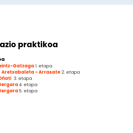
azio praktikoa
oa
Leintz-Gatzaga
1. etapa
- Aretxabaleta - Arrasate
2. etapa
Oñati
3. etapa
 Bergara
4. etapa
 Bergara
5. etapa