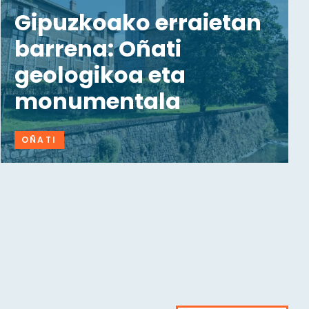
Gipuzkoako erraietan
barrena: Oñati
geologikoa eta
monumentala
OÑATI