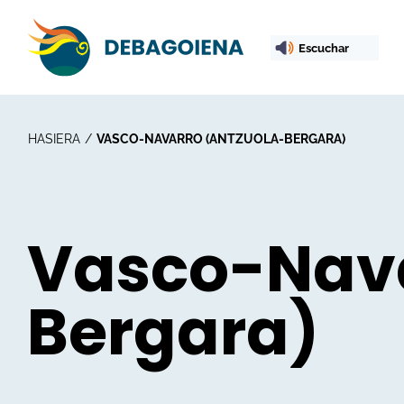
Escuchar
HASIERA
VASCO-NAVARRO (ANTZUOLA-BERGARA)
Vasco-Nava
Bergara)