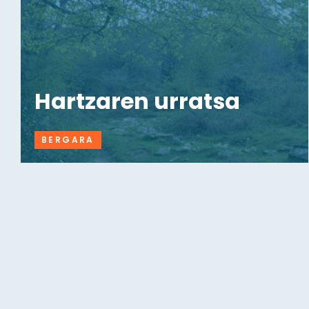
Hartzaren urratsa
BERGARA