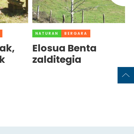
NATURAN
BERGARA
ak,
Elosua Benta
k
zalditegia