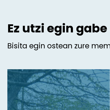
Ez utzi egin gabe
Bisita egin ostean zure me