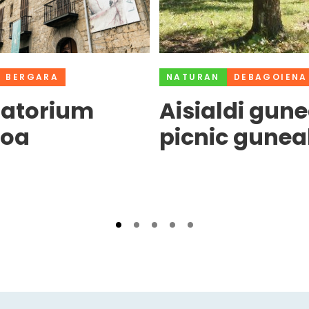
BERGARA
NATURAN
DEBAGOIENA
ratorium
Aisialdi gune
oa
picnic gunea