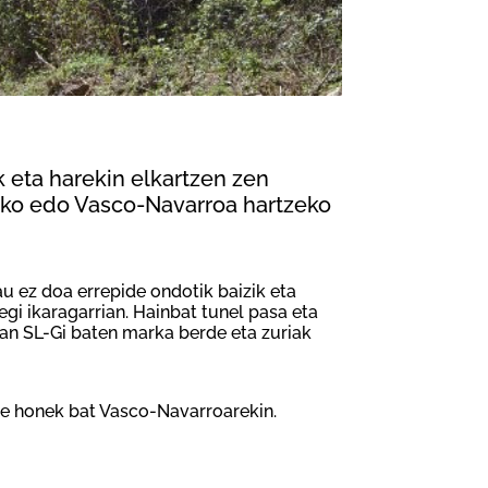
k eta harekin elkartzen zen
teko edo Vasco-Navarroa hartzeko
u ez doa errepide ondotik baizik eta
egi ikaragarrian. Hainbat tunel pasa eta
ean SL-Gi baten marka berde eta zuriak
e honek bat Vasco-Navarroarekin.