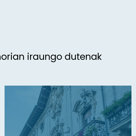
morian iraungo dutenak