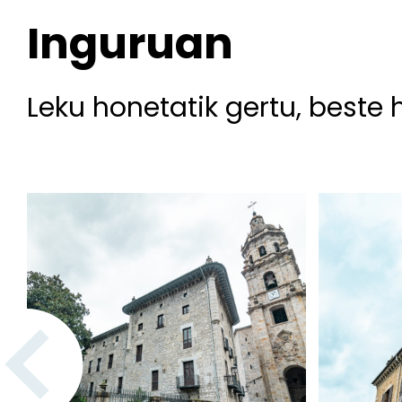
Inguruan
Leku honetatik gertu, beste 