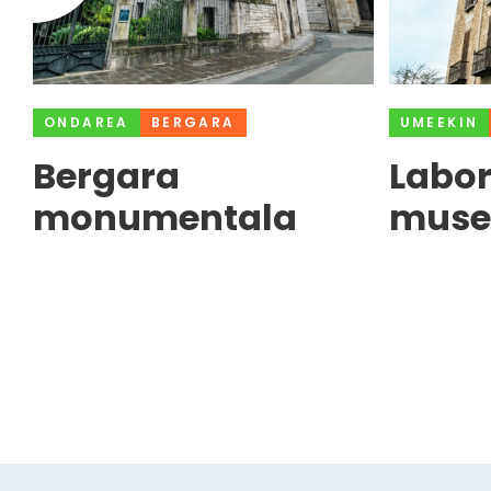
ONDAREA
BERGARA
UMEEKIN
Bergara
Labo
monumentala
muse