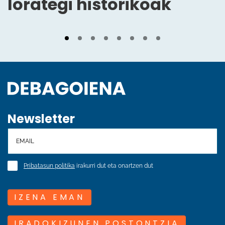
lorategi historikoak
Newsletter
Pribatasun politika
irakurri dut eta onartzen dut
IZENA EMAN
IRADOKIZUNEN POSTONTZIA