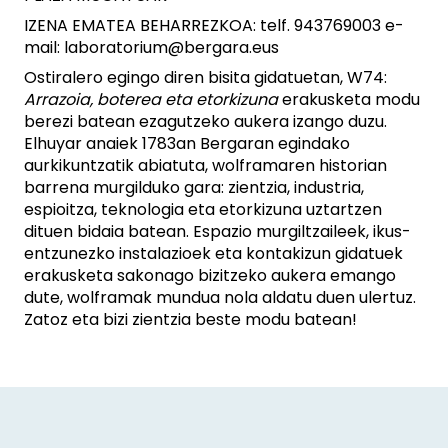
IZENA EMATEA BEHARREZKOA: telf. 943769003 e-
mail: laboratorium@bergara.eus
Ostiralero egingo diren bisita gidatuetan, W74:
Arrazoia, boterea eta etorkizuna
erakusketa modu
berezi batean ezagutzeko aukera izango duzu.
Elhuyar anaiek 1783an Bergaran egindako
aurkikuntzatik abiatuta, wolframaren historian
barrena murgilduko gara: zientzia, industria,
espioitza, teknologia eta etorkizuna uztartzen
dituen bidaia batean. Espazio murgiltzaileek, ikus-
entzunezko instalazioek eta kontakizun gidatuek
erakusketa sakonago bizitzeko aukera emango
dute, wolframak mundua nola aldatu duen ulertuz.
Zatoz eta bizi zientzia beste modu batean!