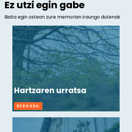
Ez utzi egin gabe
Bisita egin ostean zure memorian iraungo dutenak
Hartzaren urratsa
BERGARA