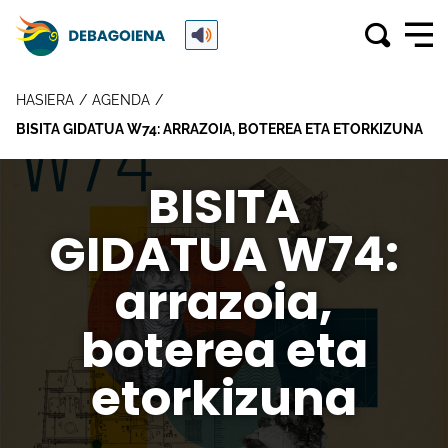
HASIERA
AGENDA
BISITA GIDATUA W74: ARRAZOIA, BOTEREA ETA ETORKIZUNA
BISITA
GIDATUA W74:
arrazoia,
boterea eta
etorkizuna