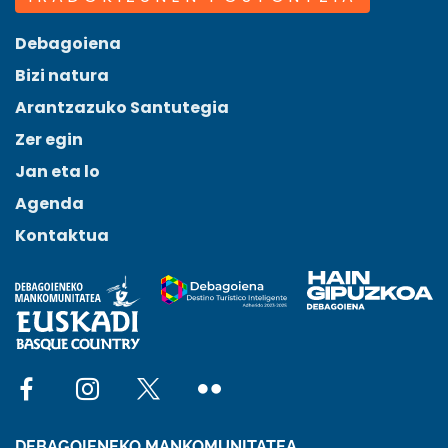
Debagoiena
Bizi natura
Arantzazuko Santutegia
Zer egin
Jan eta lo
Agenda
Kontaktua
Social network facebook
Social network instagram
Social network x
Social network flickr
DEBAGOIENEKO MANKOMUNITATEA