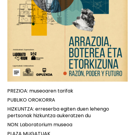
PREZIOA: museoaren tarifak
PUBLIKO OROKORRA
HIZKUNTZA: erreserba egiten duen lehengo
pertsonak hizkuntza aukeratzen du
NON: Laboratorium museoa
PLAZA MUGATUAK