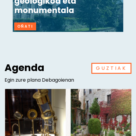
geologikoa eta
monumentala
OÑATI
Agenda
GUZTIAK
Egin zure plana Debagoienan