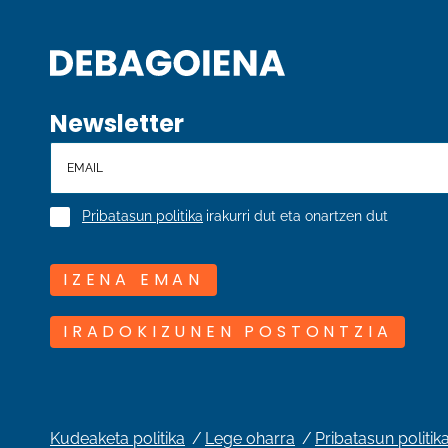
Newsletter
Pribatasun politika
irakurri dut eta onartzen dut
IZENA EMAN
IRADOKIZUNEN POSTONTZIA
Kudeaketa politika
Lege oharra
Pribatasun politik