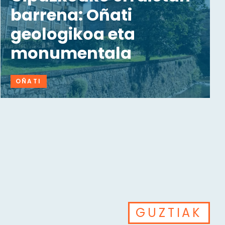
barrena: Oñati
geologikoa eta
monumentala
OÑATI
GUZTIAK