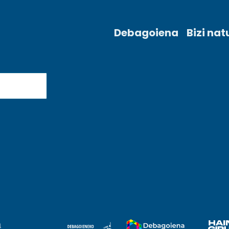
Debagoiena
Bizi nat
a