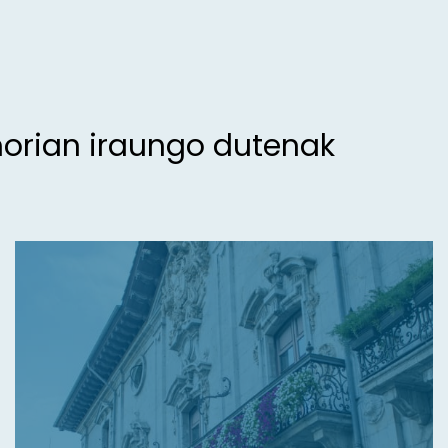
morian iraungo dutenak