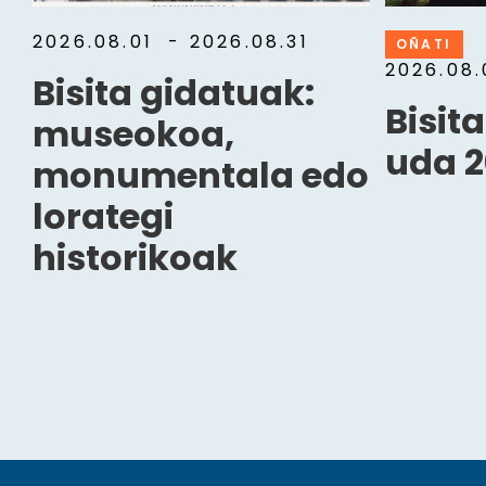
2026.08.01
- 2026.08.31
OÑATI
2026.08
Bisita gidatuak:
Bisit
museokoa,
uda 2
monumentala edo
lorategi
historikoak