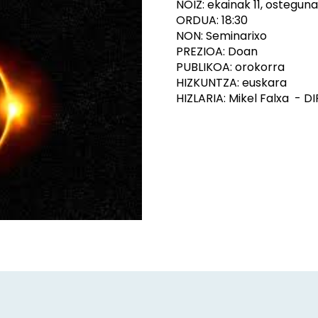
NOIZ: ekainak 11, osteguna
ORDUA: 18:30
NON: Seminarixo
PREZIOA: Doan
PUBLIKOA: orokorra
HIZKUNTZA: euskara
HIZLARIA: Mikel Falxa - D