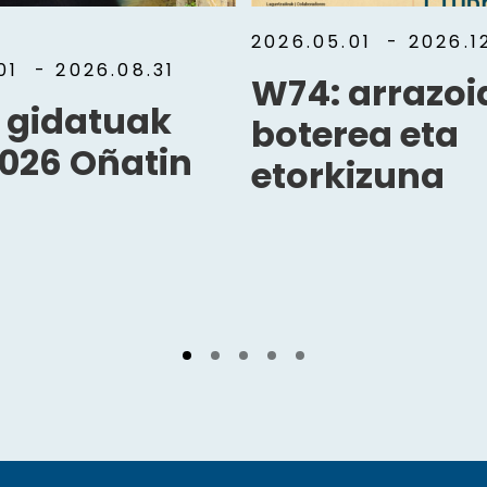
2026.05.01
- 2026.12
.01
- 2026.08.31
W74: arrazoi
a gidatuak
boterea eta
026 Oñatin
etorkizuna