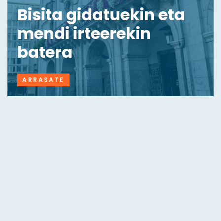
Bisita gidatuekin eta
mendi irteerekin
batera
ARRASATE