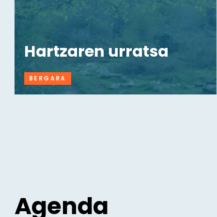
Hartzaren urratsa
BERGARA
Agenda