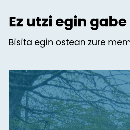
Ez utzi egin gabe
Bisita egin ostean zure me