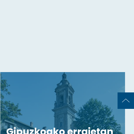
Gipuzkoako erraietan