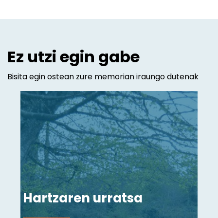
Ez utzi egin gabe
Bisita egin ostean zure memorian iraungo dutenak
Hartzaren urratsa