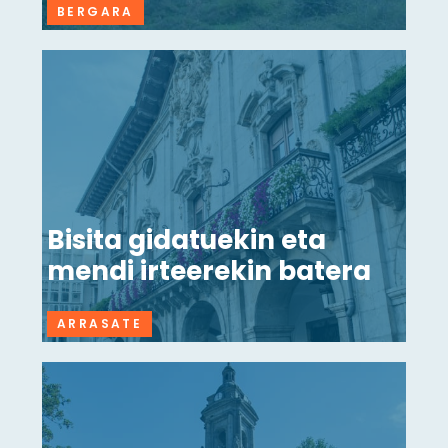
BERGARA
Bisita gidatuekin eta
mendi irteerekin batera
ARRASATE