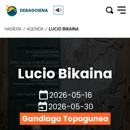
HASIERA
AGENDA
LUCIO BIKAINA
Lucio Bikaina
2026-05-16
2026-05-30
Gandiaga Topagunea