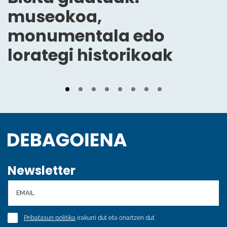
museokoa,
monumentala edo
lorategi historikoak
Newsletter
Pribatasun politika
irakurri dut eta onartzen dut