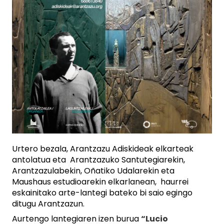
Urtero bezala, Arantzazu Adiskideak elkarteak
antolatua eta Arantzazuko Santutegiarekin,
Arantzazulabekin, Oñatiko Udalarekin eta
Maushaus estudioarekin elkarlanean, haurrei
eskainitako arte-lantegi bateko bi saio egingo
ditugu Arantzazun.
Aurtengo lantegiaren izen burua
“Lucio