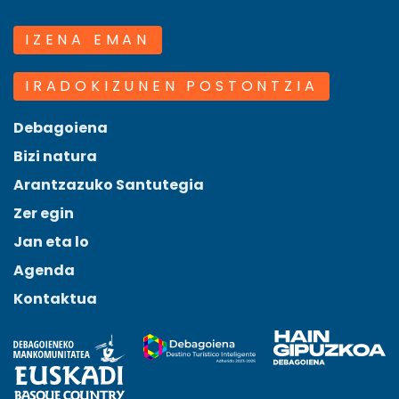
IZENA EMAN
IRADOKIZUNEN POSTONTZIA
Debagoiena
Bizi natura
Arantzazuko Santutegia
Zer egin
Jan eta lo
Agenda
Kontaktua