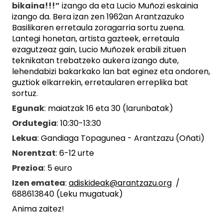
bikaina!!!”
izango da eta Lucio Muñozi eskainia
izango da. Bera izan zen 1962an Arantzazuko
Basilikaren erretaula zoragarria sortu zuena.
Lantegi honetan, artista gazteek, erretaula
ezagutzeaz gain, Lucio Muñozek erabili zituen
teknikatan trebatzeko aukera izango dute,
lehendabizi bakarkako lan bat eginez eta ondoren,
guztiok elkarrekin, erretaularen erreplika bat
sortuz.
Egunak
: maiatzak 16 eta 30 (larunbatak)
Ordutegia
: 10:30-13:30
Lekua
: Gandiaga Topagunea - Arantzazu (Oñati)
Norentzat
: 6-12 urte
Prezioa
: 5 euro
Izen ematea
:
adiskideak@arantzazu.org
/
688613840 (Leku mugatuak)
Anima zaitez!