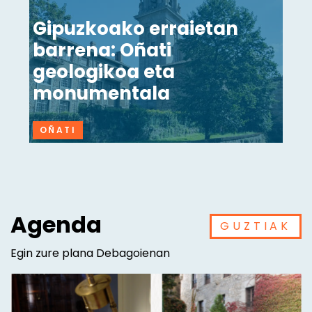
Gipuzkoako erraietan
barrena: Oñati
geologikoa eta
monumentala
OÑATI
Agenda
GUZTIAK
Egin zure plana Debagoienan