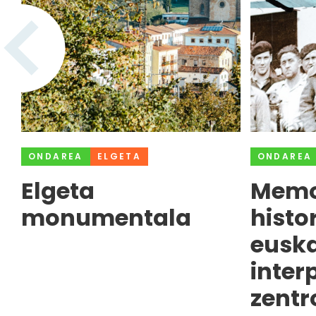
ONDAREA
ELGETA
ONDAREA
Elgeta
Memo
monumentala
histo
euska
inter
zentr