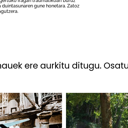
e gertuko iragan traumatikoari buruz
a duintasunaren gune honetara. Zatoz
agutzera.
hauek ere aurkitu ditugu. Osat