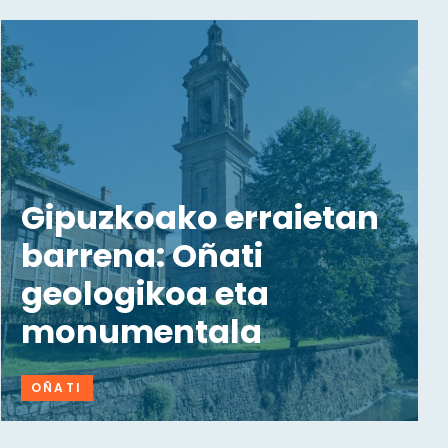
Gipuzkoako erraietan
barrena: Oñati
geologikoa eta
monumentala
OÑATI