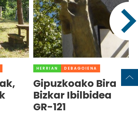
HERRIAN
DEBAGOIENA
ak,
Gipuzkoako Bira
k
Bizkar Ibilbidea
GR-121