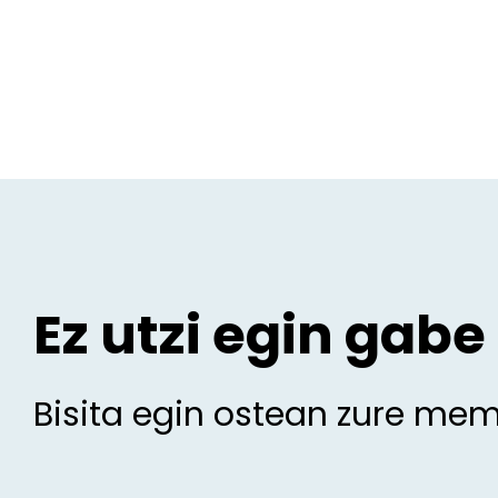
Ez utzi egin gabe
Bisita egin ostean zure me