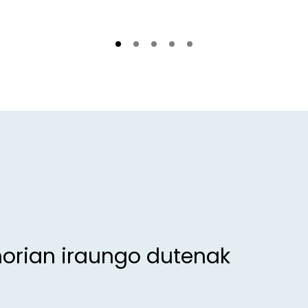
morian iraungo dutenak