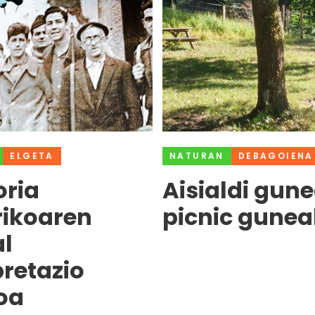
ELGETA
NATURAN
DEBAGOIENA
ria
Aisialdi gune
rikoaren
picnic gunea
l
pretazio
oa