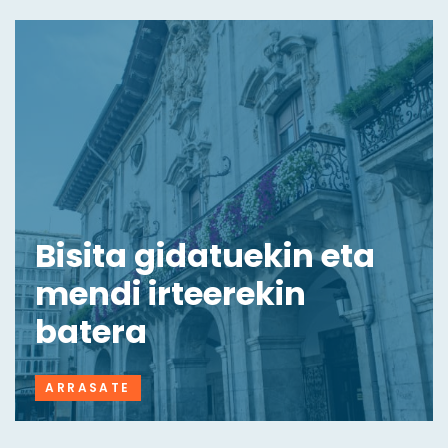
Bisita gidatuekin eta
mendi irteerekin
batera
ARRASATE