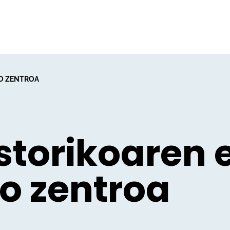
IO ZENTROA
storikoaren 
io zentroa