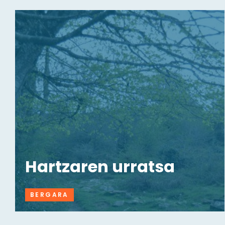
Hartzaren urratsa
BERGARA