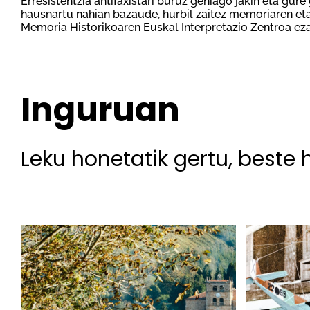
Erresistentzia antifaxistari buruz gehiago jakin eta gur
hausnartu nahian bazaude, hurbil zaitez memoriaren et
Memoria Historikoaren Euskal Interpretazio Zentroa ez
Inguruan
Leku honetatik gertu, beste 