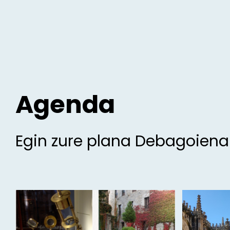
Agenda
Egin zure plana Debagoien