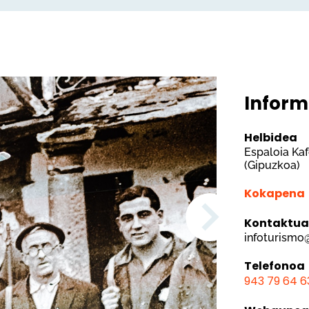
Inform
Helbidea
Espaloia Kaf
(Gipuzkoa)
Kokapena
Kontaktu
infoturismo
Telefonoa
943 79 64 6