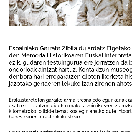
Espainiako Gerrate Zibila du ardatz Elgetako
den Memoria Historikoaren Euskal Interpretaz
ezik, gudaren testuingurua ere jorratzen da b
ondorioak aintzat hartuz. Kontakizun museog
denbora hari erreparatzen dioten ikerketa hi
jazotako gertaeren lekuko izan zirenen ahots
Erakustaretotan garaiko arma, tresna edo egunkariak au
osatzen laguntzen diguten maketa zein ikus-entzunezkoe
kilometroko ibilbide tematikoa egin ahalko dute Intxor
babeslekuen arrastoak ikusteko.