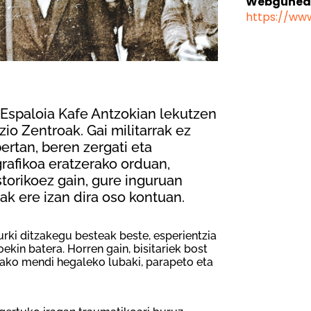
Webgune
https://ww
 Espaloia Kafe Antzokian lekutzen
io Zentroak. Gai militarrak ez
ertan, beren zergati eta
rafikoa eratzerako orduan,
storikoez gain, gure inguruan
ak ere izan dira oso kontuan.
rki ditzakegu besteak beste, esperientzia
kin batera. Horren gain, bisitariek bost
tako mendi hegaleko lubaki, parapeto eta