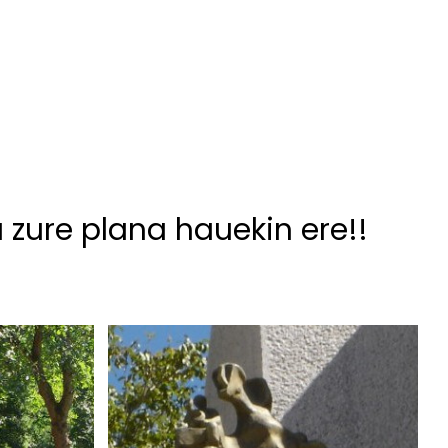
u zure plana hauekin ere!!