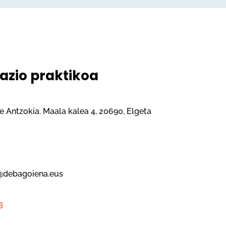
azio praktikoa
e Antzokia. Maala kalea 4, 20690, Elgeta
a
@debagoiena.eus
3