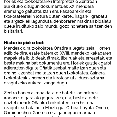
horiek eta txokolatearen Interpretazio Zentroan
aurkituko ditugun dokumentuek XX. mendera
eramango gaituzte. Izan ere, kakaoarekin eta
txokolatearekin lotura duten kartel, iragarki, grabatu
eta argazkiek lagunduta, denboraren makinan bidaiatu
duela irudituko zaio mundu gozo honetara sartzen den
bisitariari.
Historia pixka bat
Mendeak dira txokolatea Oñatira ailegatu zela. Horren
adibide dira, esate baterako, XVIII. mendeko kakaoaren
mapak eta ibilbideak, filmak, liburuak eta errezetak, eta
beste makina bat dokumentu ere. Horiek guztiek garbi
adierazten digute Oñatik zenbat maite izan duen eta
oraindik zenbat maitatzen duen txokolatea. Gainera,
txokolateak zineman eta kirolean utzi duen aztarna
ezagutzeko aukera izango dugu.
Zentro honen asmoa da, alde batetik, adinekoek
iraganeko garaiak gogoratzea; eta, beste aldetik,
gaztetxoenek Oñatiko txokolategileen historia
ezagutzea, hala nola Maiztegui, Orbea, Loyola, Onena,
Garaicoechea, Guereca eta gaur egun martxan