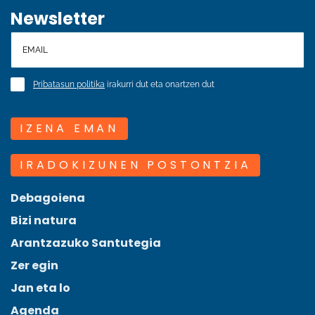
Newsletter
Pribatasun politika
irakurri dut eta onartzen dut
IZENA EMAN
IRADOKIZUNEN POSTONTZIA
Debagoiena
Bizi natura
Arantzazuko Santutegia
Zer egin
Jan eta lo
Agenda