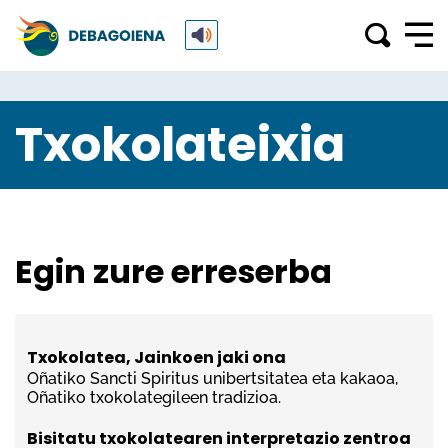
Txokolateixia
Egin zure erreserba
Txokolatea, Jainkoen jaki ona
Oñatiko Sancti Spiritus unibertsitatea eta kakaoa,
Oñatiko txokolategileen tradizioa.
Bisitatu txokolatearen interpretazio zentroa