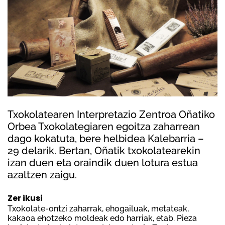
Txokolatearen Interpretazio Zentroa Oñatiko
Orbea Txokolategiaren egoitza zaharrean
dago kokatuta, bere helbidea Kalebarria –
29 delarik. Bertan, Oñatik txokolatearekin
izan duen eta oraindik duen lotura estua
azaltzen zaigu.
Zer ikusi
Txokolate-ontzi zaharrak, ehogailuak, metateak,
kakaoa ehotzeko moldeak edo harriak, etab. Pieza