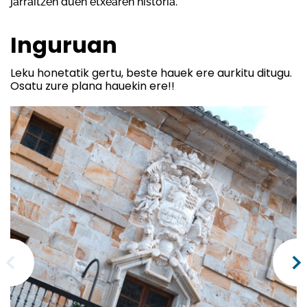
jarraitzen duen etxearen historia.
Inguruan
Leku honetatik gertu, beste hauek ere aurkitu ditugu.
Osatu zure plana hauekin ere!!