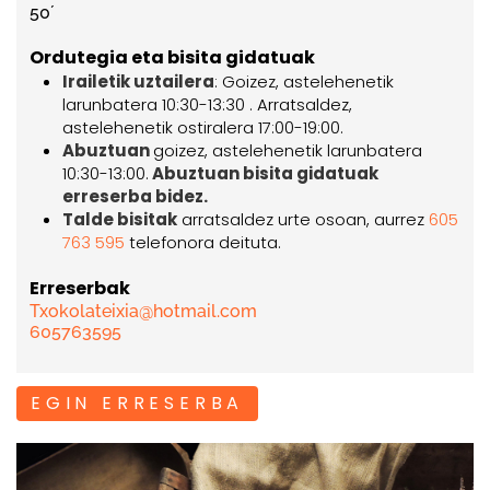
50´
Ordutegia eta bisita gidatuak
Irailetik uztailera
: Goizez, astelehenetik
larunbatera 10:30-13:30 . Arratsaldez,
astelehenetik ostiralera 17:00-19:00.
Abuztuan
goizez, astelehenetik larunbatera
10:30-13:00.
Abuztuan bisita gidatuak
erreserba bidez.
Talde bisitak
arratsaldez urte osoan, aurrez
605
763 595
telefonora deituta.
Erreserbak
Txokolateixia@hotmail.com
605763595
EGIN ERRESERBA