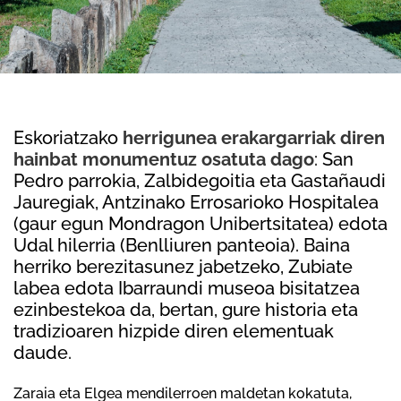
Eskoriatzako
herrigunea erakargarriak diren
hainbat monumentuz osatuta dago
: San
Pedro parrokia, Zalbidegoitia eta Gastañaudi
Jauregiak, Antzinako Errosarioko Hospitalea
(gaur egun Mondragon Unibertsitatea) edota
Udal hilerria (Benlliuren panteoia). Baina
herriko berezitasunez jabetzeko, Zubiate
labea edota Ibarraundi museoa bisitatzea
ezinbestekoa da, bertan, gure historia eta
tradizioaren hizpide diren elementuak
daude.
Zaraia eta Elgea mendilerroen maldetan kokatuta,