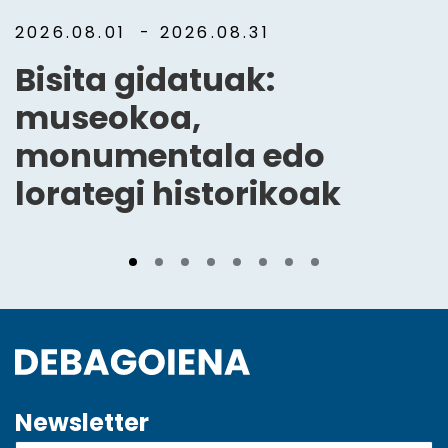
2026.08.01
- 2026.08.31
Bisita gidatuak:
museokoa,
monumentala edo
lorategi historikoak
Newsletter