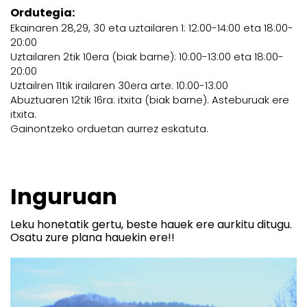
Ordutegia:
Ekainaren 28,29, 30 eta uztailaren 1: 12:00-14:00 eta 18:00-
20:00
Uztailaren 2tik 10era (biak barne): 10:00-13:00 eta 18:00-
20:00
Uztailren 11tik irailaren 30era arte: 10:00-13:00
Abuztuaren 12tik 16ra: itxita (biak barne). Asteburuak ere
itxita.
Gainontzeko orduetan aurrez eskatuta.
Inguruan
Leku honetatik gertu, beste hauek ere aurkitu ditugu.
Osatu zure plana hauekin ere!!