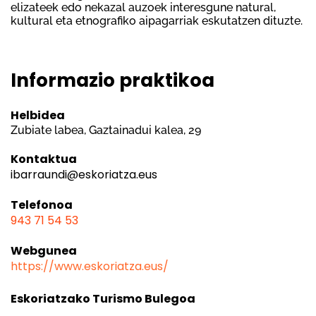
elizateek edo nekazal auzoek interesgune natural,
kultural eta etnografiko aipagarriak eskutatzen dituzte.
Informazio praktikoa
Helbidea
Zubiate labea, Gaztainadui kalea, 29
Kontaktua
ibarraundi@eskoriatza.eus
Telefonoa
943 71 54 53
Webgunea
https://www.eskoriatza.eus/
Eskoriatzako Turismo Bulegoa