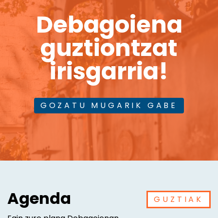
Debagoiena
guztiontzat
irisgarria!
GOZATU MUGARIK GABE
Agenda
GUZTIAK