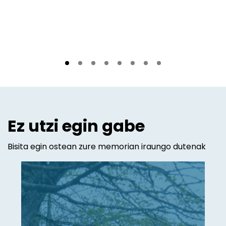
Ez utzi egin gabe
Bisita egin ostean zure memorian iraungo dutenak