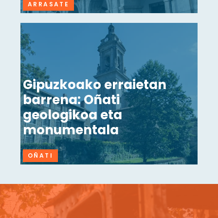
ARRASATE
Gipuzkoako erraietan
barrena: Oñati
geologikoa eta
monumentala
OÑATI