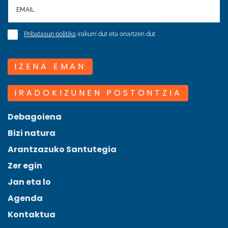
Pribatasun politika
irakurri dut eta onartzen dut
IZENA EMAN
IRADOKIZUNEN POSTONTZIA
Debagoiena
Bizi natura
Arantzazuko Santutegia
Zer egin
Jan eta lo
Agenda
Kontaktua