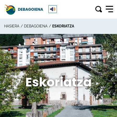
HASIERA
DEBAGOIENA
ESKORIATZA
Eskoriatza