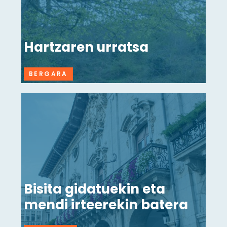
Hartzaren urratsa
BERGARA
Bisita gidatuekin eta
mendi irteerekin batera