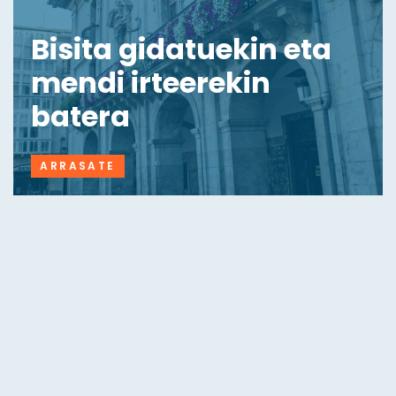
Bisita gidatuekin eta
mendi irteerekin
batera
ARRASATE