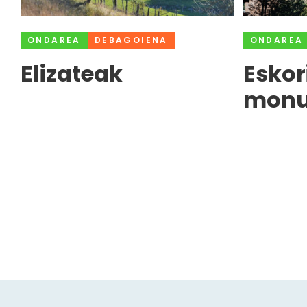
ONDAREA
DEBAGOIENA
ONDAREA
Elizateak
Eskor
monu