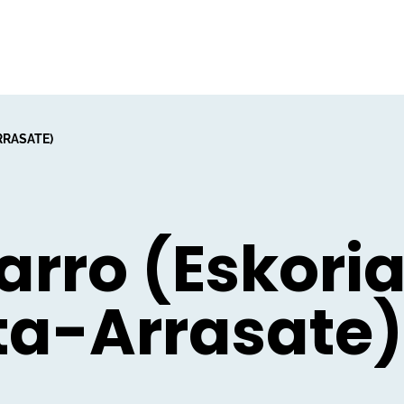
RRASATE)
rro (Eskoria
ta-Arrasate)