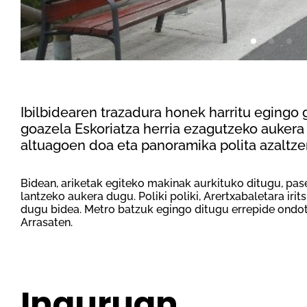
Ibilbidearen trazadura honek harritu egingo g
goazela Eskoriatza herria ezagutzeko aukera
altuagoen doa eta panoramika polita azaltze
Bidean, ariketak egiteko makinak aurkituko ditugu, pa
lantzeko aukera dugu. Poliki poliki, Arertxabaletara irit
dugu bidea. Metro batzuk egingo ditugu errepide ondot
Arrasaten.
Inguruan