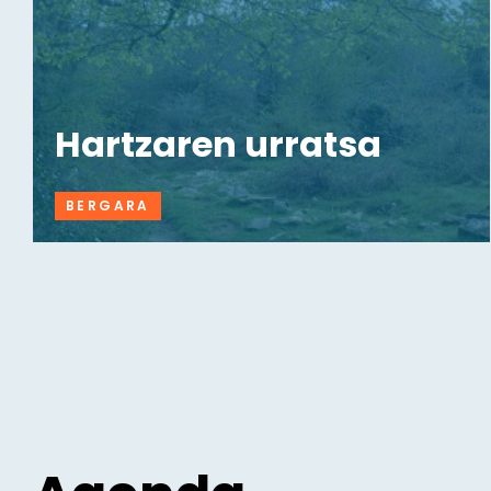
Hartzaren urratsa
BERGARA