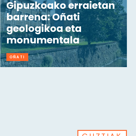
Gipuzkoako erraietan
barrena: Oñati
geologikoa eta
monumentala
OÑATI