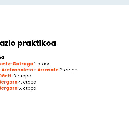
azio praktikoa
oa
Leintz-Gatzaga
1. etapa
- Aretxabaleta - Arrasate
2. etapa
Oñati
3. etapa
 Bergara
4. etapa
 Bergara
5. etapa