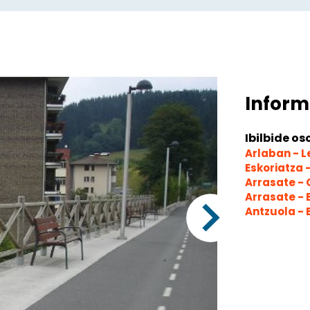
Inform
Ibilbide os
Arlaban - 
Eskoriatza 
Arrasate - 
Arrasate -
Antzuola -