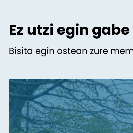
Ez utzi egin gabe
Bisita egin ostean zure me