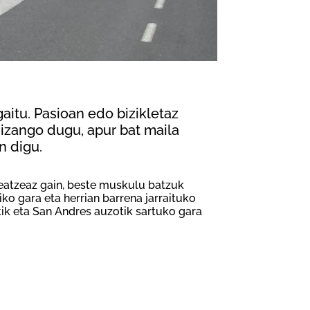
aitu. Pasioan edo bizikletaz
 izango dugu, apur bat maila
n digu.
seatzeaz gain, beste muskulu batzuk
siko gara eta herrian barrena jarraituko
ik eta San Andres auzotik sartuko gara