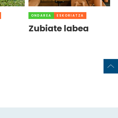
ONDAREA
ESKORIATZA
Zubiate labea