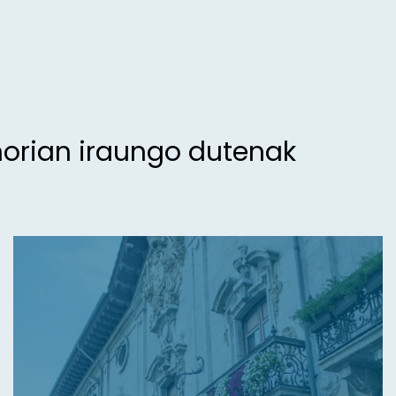
morian iraungo dutenak