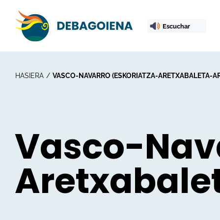
Escuchar
HASIERA
VASCO-NAVARRO (ESKORIATZA-ARETXABALETA-A
Vasco-Nava
Aretxabale