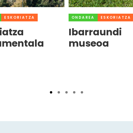
ESKORIATZA
ONDAREA
ESKORIATZA
iatza
Ibarraundi
mentala
museoa