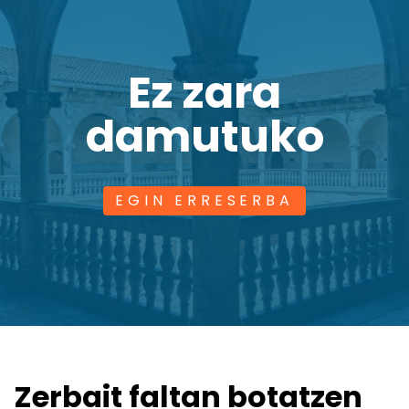
Ez zara
damutuko
EGIN ERRESERBA
Zerbait faltan botatzen