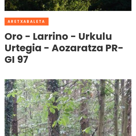
ARETXABALETA
Oro - Larrino - Urkulu
Urtegia - Aozaratza PR-
GI 97