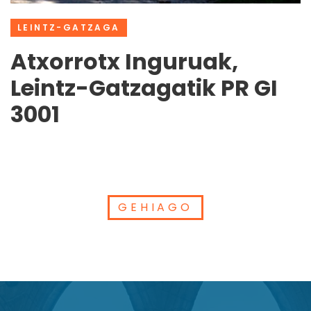
LEINTZ-GATZAGA
Atxorrotx Inguruak,
Leintz-Gatzagatik PR GI
3001
GEHIAGO