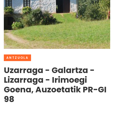
ANTZUOLA
Uzarraga - Galartza -
Lizarraga - Irimoegi
Goena, Auzoetatik PR-GI
98