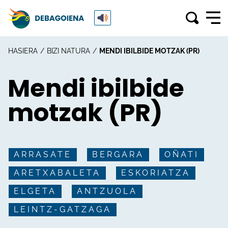
HASIERA
BIZI NATURA
MENDI IBILBIDE MOTZAK (PR)
Mendi ibilbide
motzak (PR)
ARRASATE
BERGARA
OÑATI
ARETXABALETA
ESKORIATZA
ELGETA
ANTZUOLA
LEINTZ-GATZAGA