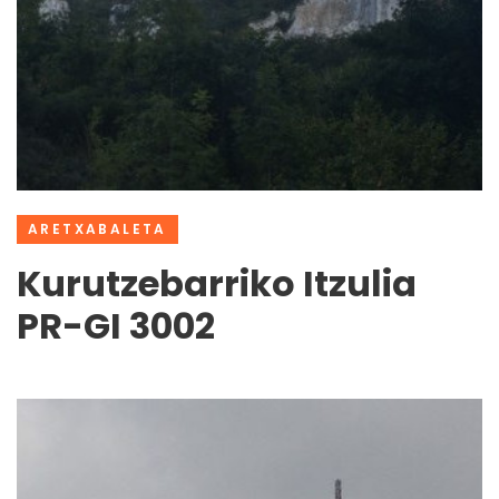
ARETXABALETA
Kurutzebarriko Itzulia
PR-GI 3002