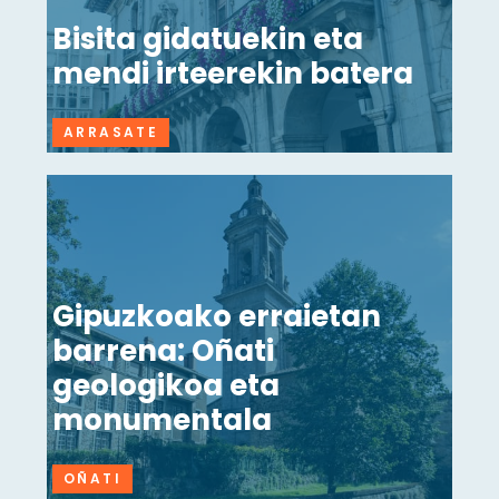
Bisita gidatuekin eta
mendi irteerekin batera
ARRASATE
Gipuzkoako erraietan
barrena: Oñati
geologikoa eta
monumentala
OÑATI