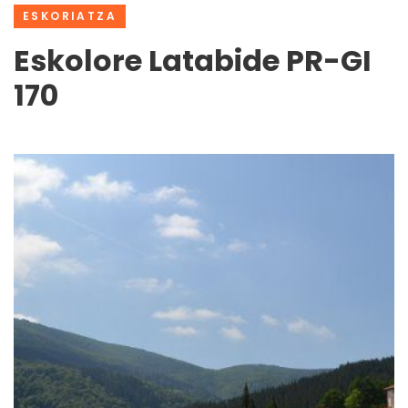
ESKORIATZA
Eskolore Latabide PR-GI
170