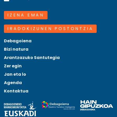
IZENA EMAN
IRADOKIZUNEN POSTONTZIA
Debagoiena
Bizi natura
Arantzazuko Santutegia
Zer egin
Jan eta lo
Agenda
Kontaktua