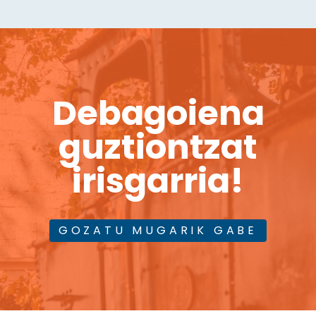
Debagoiena
guztiontzat
irisgarria!
GOZATU MUGARIK GABE