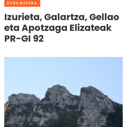
DEBAGOIENA
Izurieta, Galartza, Gellao
eta Apotzaga Elizateak
PR-GI 92