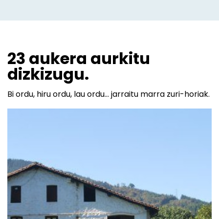
23 aukera aurkitu
dizkizugu.
Bi ordu, hiru ordu, lau ordu... jarraitu marra zuri-horiak.