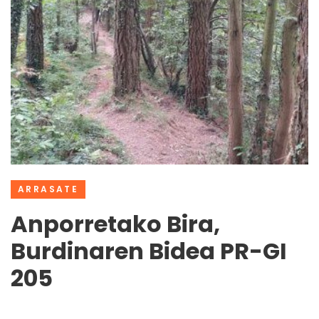
ARRASATE
Anporretako Bira,
Burdinaren Bidea PR-GI
205