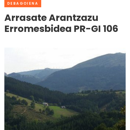
DEBAGOIENA
Arrasate Arantzazu
Erromesbidea PR-GI 106