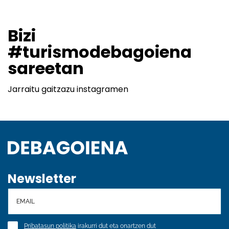
Bizi
#turismodebagoiena
sareetan
Jarraitu gaitzazu instagramen
Newsletter
Pribatasun politika
irakurri dut eta onartzen dut