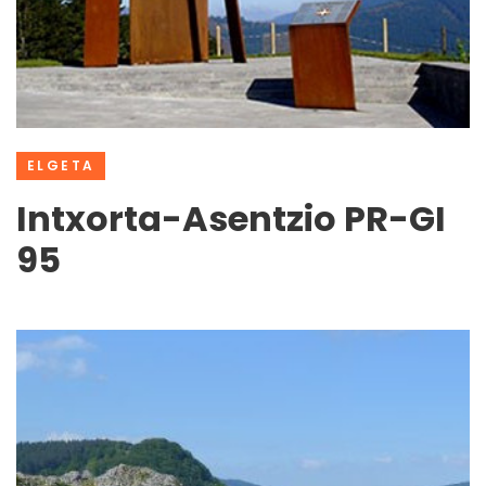
ELGETA
Intxorta-Asentzio PR-GI
95