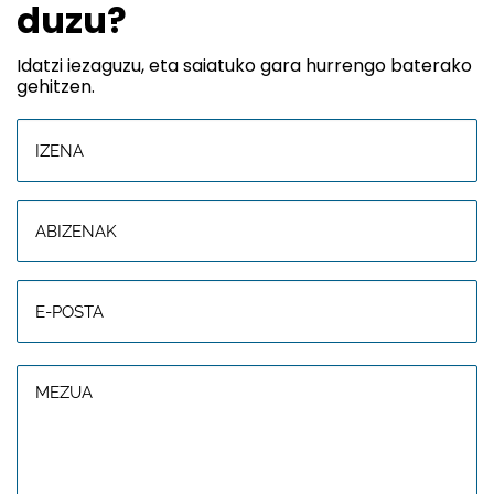
duzu?
Idatzi iezaguzu, eta saiatuko gara hurrengo baterako
gehitzen.