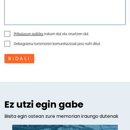
Pribatasun politika
irakurri dut eta onartzen dut
Debagoiena turismoren komunikazioak jaso nahi ditut
BIDALI
Ez utzi egin gabe
Bisita egin ostean zure memorian iraungo dutenak