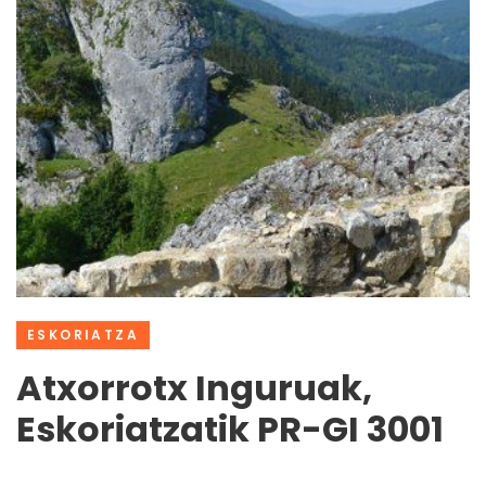
ESKORIATZA
Atxorrotx Inguruak,
Eskoriatzatik PR-GI 3001