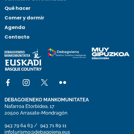
Qué hacer
Comer y dormir
Agenda
Contacto
Social network facebook
Social network instagram
Social network x
Social network flickr
DEBAGOIENEKO MANKOMUNITATEA
Nafarroa Etorbidea, 17
20500 Arrasate-Mondragón
phone number 943 79 64 63
943 79 64 63
phone number 943 71 89 11
943 71 89 11
email infoturismo@debagoiena.eus
infoturismo@debagoiena.eus