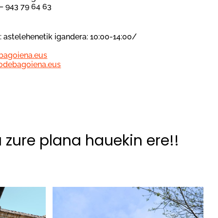
 – 943 79 64 63
:
a: astelehenetik igandera: 10:00-14:00/
bagoiena.eus
odebagoiena.eus
u zure plana hauekin ere!!