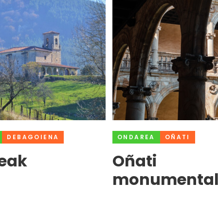
DEBAGOIENA
ONDAREA
OÑATI
teak
Oñati
monumenta