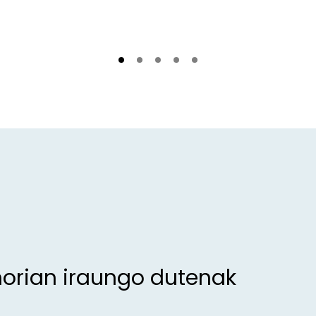
morian iraungo dutenak