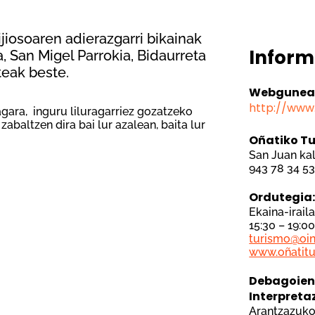
ijiosoaren adierazgarri bikainak
Inform
a, San Migel Parrokia, Bidaurreta
teak beste.
Webgune
http://www.
agara, inguru liluragarriez gozatzeko
abaltzen dira bai lur azalean, baita lur
Oñatiko T
San Juan ka
943 78 34 5
Ordutegia
Ekaina-irail
15:30 – 19:00
turismo@oin
www.oñatitu
Debagoien
Interpreta
Arantzazuko