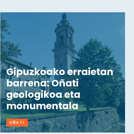
Gipuzkoako erraietan
barrena: Oñati
geologikoa eta
monumentala
OÑATI