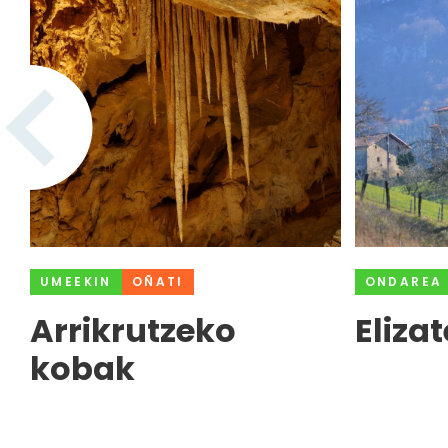
UMEEKIN
OÑATI
ONDAREA
Arrikrutzeko
Eliza
kobak