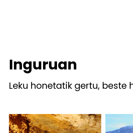
Inguruan
Leku honetatik gertu, beste 