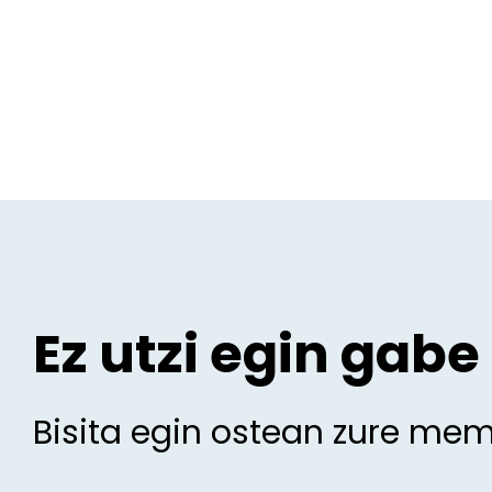
Ez utzi egin gabe
Bisita egin ostean zure me