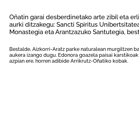
Oñatin garai desberdinetako arte zibil eta erl
aurki ditzakegu: Sancti Spiritus Unibertsitate
Monastegia eta Arantzazuko Santutegia, bes
Bestalde, Aizkorri-Aratz parke naturalean murgiltzen b
aukera izango dugu. Edonora goazela paisai karstikoak z
azpian ere, horren adibide Arrikrutz-Oñatiko kobak.