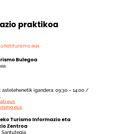
azio praktikoa
a
oñatiturismo.eus
urismo Bulegoa
lea
3
:
a: astelehenetik igandera: 09:30 – 14:00 /
.
ati.eus
rismo.eus
eko Turismo Informazio eta
zio Zentroa
 Santutegia