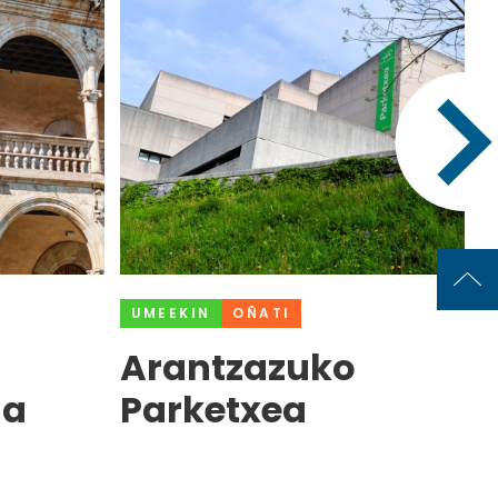
UMEEKIN
OÑATI
Arantzazuko
la
Parketxea