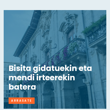
Bisita gidatuekin eta
mendi irteerekin
batera
ARRASATE