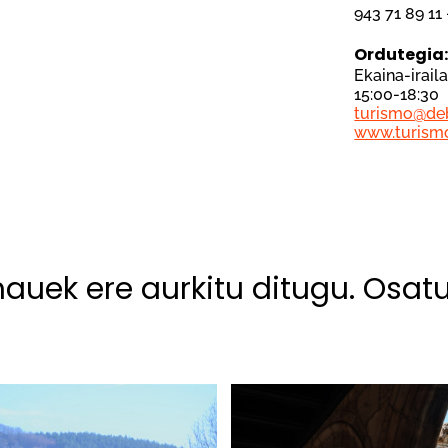
943 71 89 11
Ordutegia
Ekaina-irail
15:00-18:30
turismo@de
www.turism
hauek ere aurkitu ditugu. Osat