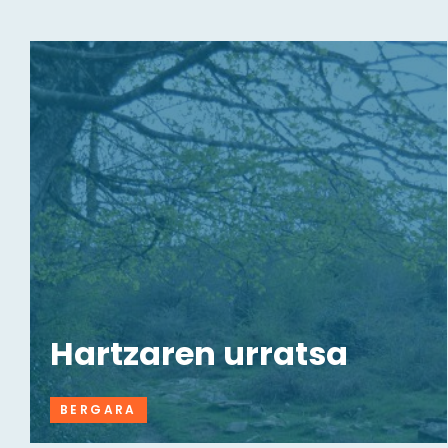
Hartzaren urratsa
BERGARA