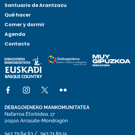
Santuario de Arantzazu
Qué hacer
Comer y dormir
Agenda
Contacto
Social network facebook
Social network instagram
Social network x
Social network flickr
DEBAGOIENEKO MANKOMUNITATEA
Nafarroa Etorbidea, 17
20500 Arrasate-Mondragón
phone number 943 79 64 63
943 79 64 63
phone number 943 71 89 11
943 71 89 11