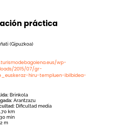
ación práctica
ñati (Gipuzkoa)
.turismodebagoiena.eus/wp-
loads/2015/07/gr-
_euskeraz-hiru-templuen-ibilbidea-
lida:
Brinkola
egada:
Arantzazu
icultad:
Dificultad media
0,70 km
 30 min
62 m