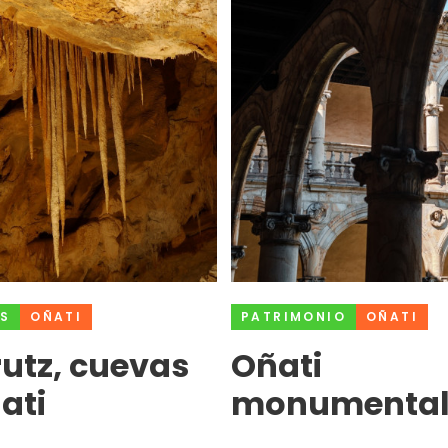
S
OÑATI
PATRIMONIO
OÑATI
rutz, cuevas
Oñati
ati
monumenta