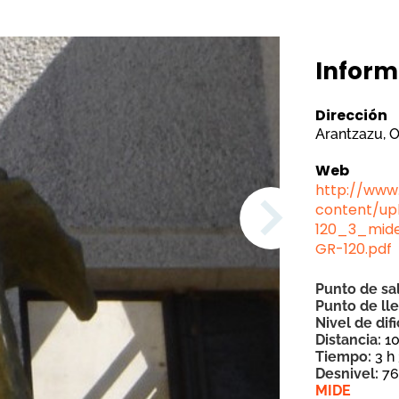
Inform
Dirección
Arantzazu, O
Web
http://www
content/up
120_3_mide
GR-120.pdf
Punto de sa
Punto de ll
Nivel de dif
Distancia:
1
Tiempo:
3 h
Desnivel:
7
MIDE