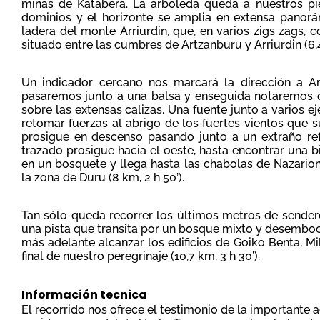
minas de Katabera. La arboleda queda a nuestros pie
dominios y el horizonte se amplia en extensa panor
ladera del monte Arriurdin, que, en varios zigs zags, 
situado entre las cumbres de Artzanburu y Arriurdin (6,4
Un indicador cercano nos marcará la dirección a Ar
pasaremos junto a una balsa y enseguida notaremos 
sobre las extensas calizas. Una fuente junto a varios 
retomar fuerzas al abrigo de los fuertes vientos que s
prosigue en descenso pasando junto a un extraño re
trazado prosigue hacia el oeste, hasta encontrar una b
en un bosquete y llega hasta las chabolas de Nazarion
la zona de Duru (8 km, 2 h 50’).
Tan sólo queda recorrer los últimos metros de sendero
una pista que transita por un bosque mixto y desemboc
más adelante alcanzar los edificios de Goiko Benta, Mi
final de nuestro peregrinaje (10,7 km, 3 h 30’).
Información tecnica
El recorrido nos ofrece el testimonio de la importante ac