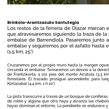
Brinkola-Arantzazuko Santutegia
Los restos de la ferrería de Olazar marcan el
que atravesaremos siguiendo la traza de la c
embalse de Barrendiola. Pasaremos junto a
embalse y seguiremos por el asfalto hasta 
(1,5 km, 25’).
Cruzaremos por el propio muro hasta la margen opues
circunda el embalse. Tomaremos un desvío a la derecha
de Frantzikorta, a los pies del monte Arratola (3,3 k
forestales. El trazado prosigue ascendente, para lue
Kortazabal (4,4 km, 1 h 10’).
La pista transcurre a través de un bosque de conífera
de roble y algúna que otro haya y alcanza las chabola
hayas dominan el entorno. La pendiente se endurece y 