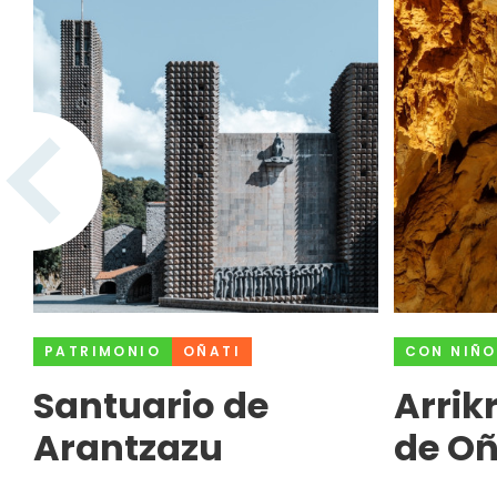
PATRIMONIO
OÑATI
CON NIÑO
Santuario de
Arrik
Arantzazu
de Oñ