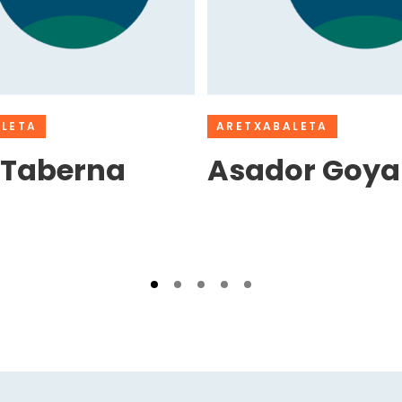
LETA
ARETXABALETA
 Taberna
Asador Goya