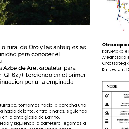
Otras opci
io rural de Oro y las anteiglesias
Koruetako eli
unidad para conocer el
Areantzako el
u.
Orkatzategi
sa Azbe de Aretxabaleta, para
Kurtzebarri, 
 (GI-627), torciendo en el primer
tinuación por una empinada
o Iturralde, tomamos hacia la derecha una
os hacia delante, entre pinares, siguiendo
en la anteiglesia de Larrino.
uierda y siguiendo la carretera llegamos al