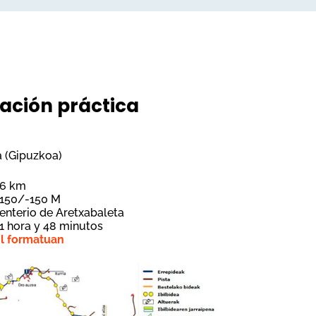
ación práctica
a (Gipuzkoa)
6 km
+150/-150 M
nterio de Aretxabaleta
1 hora y 48 minutos
ml formatuan