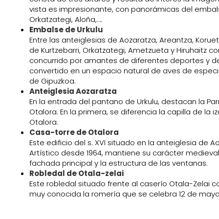
vista es impresionante, con panorámicas del embalse d
Orkatzategi, Aloña,….
Embalse de Urkulu
Entre las anteiglesias de Aozaratza, Areantza, Koruet
de Kurtzebarri, Orkatzategi, Ametzueta y Hiruhaitz c
concurrido por amantes de diferentes deportes y d
convertido en un espacio natural de aves de especi
de Gipuzkoa.
Anteiglesia Aozaratza
En la entrada del pantano de Urkulu, destacan la Pa
Otalora. En la primera, se diferencia la capilla de la 
Otalora.
Casa-torre de Otalora
Este edificio del s. XVI situado en la anteiglesia d
Artístico desde 1964, mantiene su carácter medieval
fachada principal y la estructura de las ventanas.
Robledal de Otala-zelai
Este robledal situado frente al caserío Otala-Zelai 
muy conocida la romería que se celebra 12 de mayo 