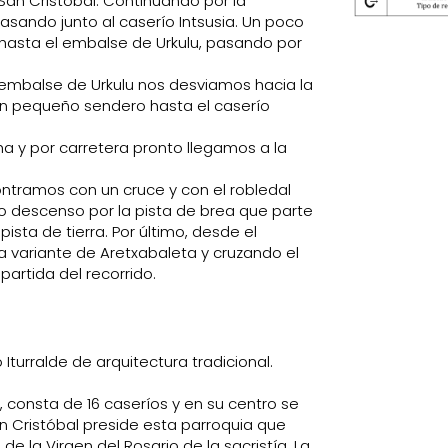
 San Cristóbal. Continuando por la
asando junto al caserío Intsusia. Un poco
hasta el embalse de Urkulu, pasando por
l embalse de Urkulu nos desviamos hacia la
, un pequeño sendero hasta el caserío
ha y por carretera pronto llegamos a la
ontramos con un cruce y con el robledal
ño descenso por la pista de brea que parte
pista de tierra. Por último, desde el
la variante de Aretxabaleta y cruzando el
artida del recorrido.
Iturralde de arquitectura tradicional.
, consta de 16 caseríos y en su centro se
an Cristóbal preside esta parroquia que
de la Virgen del Rosario de la sacristía. La