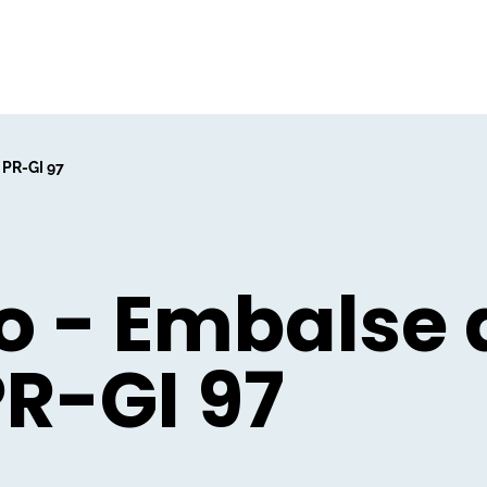
PR-GI 97
no - Embalse 
R-GI 97