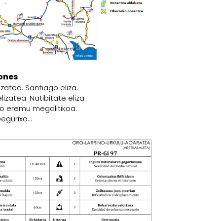
ones
zatea. Santiago eliza.
izatea. Natibitate eliza.
ko eremu megalitikoa.
Degurixa…