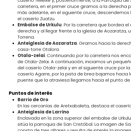
caserío Telleixe y, posteriormente, a la Parroquia de
carretera, en el primer cruce giramos a la derecha p
más adelante, en el siguiente cruce, descendemos 
el caserío Zuatzu.
Embalse de Urkulu
. Por la carretera que bordea e
derecha y al llegar frente a la iglesia de Aozaratza
Torrena.
Anteiglesia de Aozaratza
. Giramos hacia la derec
casa-torre Otalora.
Otala-zelai
. Continuando por la carretera nos enc
de Otala-Zelai. A continuación, iniciamos un peque
del caserío Otala-zelai y en el siguiente cruce por la 
caserío Agarre, por la pista de brea bajamos hacia 
puente que la atraviesa llegamos hacia el punto de p
Puntos de interés
Barrio de Oro
En las cercanías de Aretxabaleta, destaca el caserío 
Anteiglesia de Larrino
Enclavada en la zona superior del embalse de Urkulu
sitúa la parroquia de San Cristóbal. La imagen de S
consta de tres altares y resulta de interés la imagen 