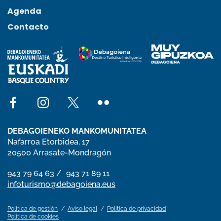
Agenda
Contacto
Social network facebook
Social network instagram
Social network x
Social network flickr
DEBAGOIENEKO MANKOMUNITATEA
Nafarroa Etorbidea, 17
20500 Arrasate-Mondragón
phone number 943 79 64 63
943 79 64 63
phone number 943 71 89 11
943 71 89 11
email infoturismo@debagoiena.eus
infoturismo@debagoiena.eus
Política de gestión
Aviso legal
Política de privacidad
Política de cookies