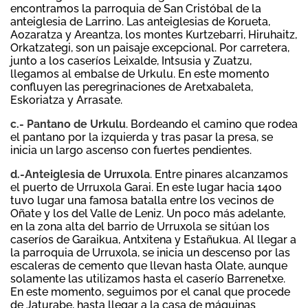
encontramos la parroquia de San Cristóbal de la
anteiglesia de Larrino. Las anteiglesias de Korueta,
Aozaratza y Areantza, los montes Kurtzebarri, Hiruhaitz,
Orkatzategi, son un paisaje excepcional. Por carretera,
junto a los caseríos Leixalde, Intsusia y Zuatzu,
llegamos al embalse de Urkulu. En este momento
confluyen las peregrinaciones de Aretxabaleta,
Eskoriatza y Arrasate.
c.- Pantano de Urkulu
. Bordeando el camino que rodea
el pantano por la izquierda y tras pasar la presa, se
inicia un largo ascenso con fuertes pendientes.
d.-Anteiglesia de Urruxola
. Entre pinares alcanzamos
el puerto de Urruxola Garai. En este lugar hacia 1400
tuvo lugar una famosa batalla entre los vecinos de
Oñate y los del Valle de Leniz. Un poco más adelante,
en la zona alta del barrio de Urruxola se sitúan los
caseríos de Garaikua, Antxitena y Estañukua. Al llegar a
la parroquia de Urruxola, se inicia un descenso por las
escaleras de cemento que llevan hasta Olate, aunque
solamente las utilizamos hasta el caserío Barrenetxe.
En este momento, seguimos por el canal que procede
de Jaturabe, hasta llegar a la casa de máquinas