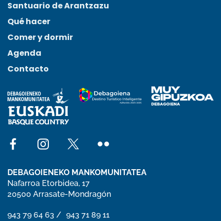
Santuario de Arantzazu
Qué hacer
Comer y dormir
Agenda
Contacto
Social network facebook
Social network instagram
Social network x
Social network flickr
DEBAGOIENEKO MANKOMUNITATEA
Nafarroa Etorbidea, 17
20500 Arrasate-Mondragón
phone number 943 79 64 63
943 79 64 63
phone number 943 71 89 11
943 71 89 11